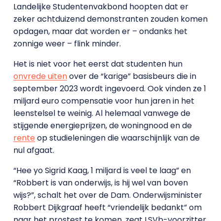
Landelijke Studentenvakbond hoopten dat er
zeker achtduizend demonstranten zouden komen
opdagen, maar dat worden er – ondanks het
zonnige weer – flink minder.
Het is niet voor het eerst dat studenten hun
onvrede uiten
over de “karige” basisbeurs die in
september 2023 wordt ingevoerd. Ook vinden ze 1
miljard euro compensatie voor hun jaren in het
leenstelsel te weinig. Al helemaal vanwege de
stijgende energieprijzen, de woningnood en de
rente
op studieleningen die waarschijnlijk van de
nul afgaat.
“Hee yo Sigrid Kaag, 1 miljard is veel te laag” en
“Robbert is van onderwijs, is hij wel van boven
wijs?”, schalt het over de Dam. Onderwijsminister
Robbert Dijkgraaf heeft “vriendelijk bedankt” om
naar het prostest te komen, zegt LSVb-voorzitter