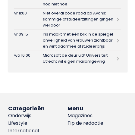
nog niet hoe
vr 11:00
Niet overal code rood op Avans:
sommige afstudeerzittingen gingen
wel door
vr 09:15
Iris maakt met één blik in de spiegel
onveiligheid van vrouwen zichtbaar
en wint daarmee afstudeerprijs
wo 16:00
Microsoft de deur uit? Universiteit
Utrecht wil eigen mailomgeving
Categorieën
Menu
Onderwijs
Magazines
Lifestyle
Tip de redactie
International