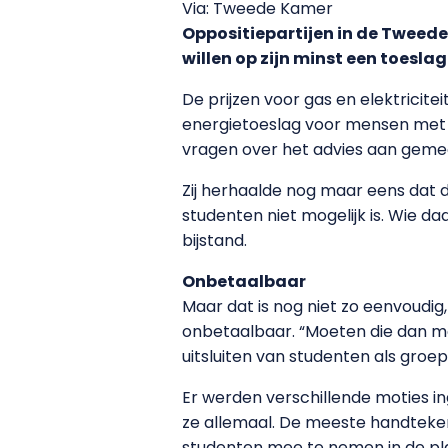
Via: Tweede Kamer
Oppositiepartijen in de Tweed
willen op zijn minst een toesla
De prijzen voor gas en elektricit
energietoeslag voor mensen met e
vragen over het advies aan gem
Zij herhaalde nog maar eens dat d
studenten niet mogelijk is. Wie 
bijstand.
Onbetaalbaar
Maar dat is nog niet zo eenvoudi
onbetaalbaar. “Moeten die dan ma
uitsluiten van studenten als groe
Er werden verschillende moties 
ze allemaal. De meeste handteken
studenten mee te nemen in de pl