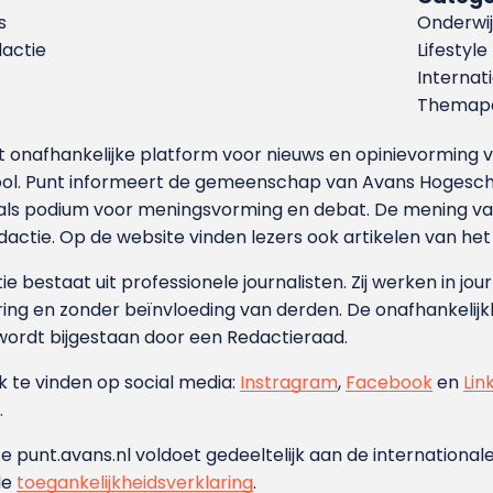
s
Onderwij
dactie
Lifestyle
Internat
Themapa
et onafhankelijke platform voor nieuws en opinievormin
ool. Punt informeert de gemeenschap van Avans Hogesch
als podium voor meningsvorming en debat. De mening van 
dactie. Op de website vinden lezers ook artikelen van he
e bestaat uit professionele journalisten. Zij werken in jour
ing en zonder beïnvloeding van derden. De onafhankelijk
wordt bijgestaan door een Redactieraad.
ok te vinden op social media:
Instragram
,
Facebook
en
Lin
.
e punt.avans.nl voldoet gedeeltelijk aan de internationale
de
toegankelijkheidsverklaring
.