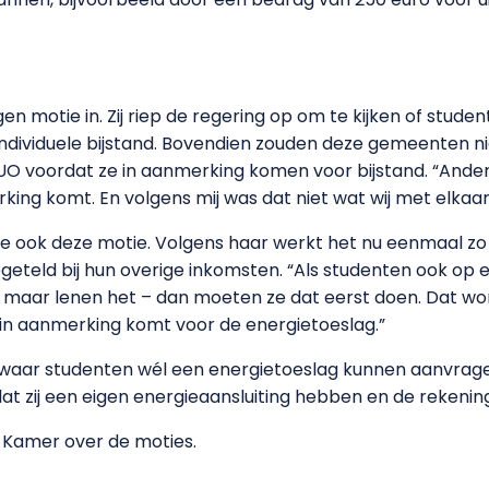
n motie in. Zij riep de regering op om te kijken of stu
ndividuele bijstand. Bovendien zouden deze gemeenten n
UO voordat ze in aanmerking komen voor bijstand. “Anders
ing komt. En volgens mij was dat niet wat wij met elkaar 
 ook deze motie. Volgens haar werkt het nu eenmaal zo i
eteld bij hun overige inkomsten. “Als studenten ook op
iet, maar lenen het – dan moeten ze dat eerst doen. Dat wo
je in aanmerking komt voor de energietoeslag.”
waar studenten wél een energietoeslag kunnen aanvragen
at zij een eigen energieaansluiting hebben en de rekening
Kamer over de moties.