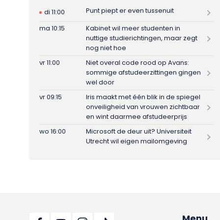
Punt piept er even tussenuit
di 11:00
ma 10:15
Kabinet wil meer studenten in
nuttige studierichtingen, maar zegt
nog niet hoe
vr 11:00
Niet overal code rood op Avans:
sommige afstudeerzittingen gingen
wel door
vr 09:15
Iris maakt met één blik in de spiegel
onveiligheid van vrouwen zichtbaar
en wint daarmee afstudeerprijs
wo 16:00
Microsoft de deur uit? Universiteit
Utrecht wil eigen mailomgeving
Menu