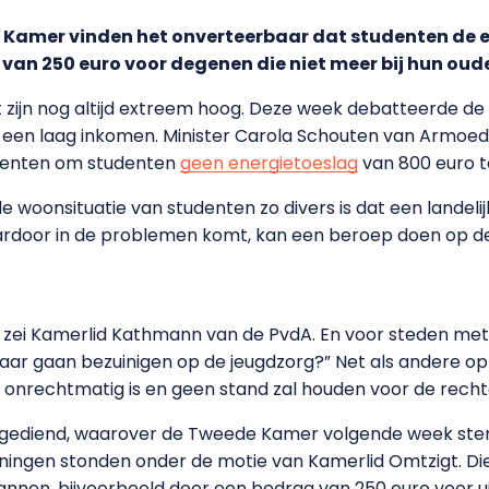
e Kamer vinden het onverteerbaar dat studenten de e
g van 250 euro voor degenen die niet meer bij hun oud
eit zijn nog altijd extreem hoog. Deze week debatteerde 
en laag inkomen. Minister Carola Schouten van Armoedeb
eenten om studenten
geen energietoeslag
van 800 euro t
e woonsituatie van studenten zo divers is dat een landeli
daardoor in de problemen komt, kan een beroep doen op de
g, zei Kamerlid Kathmann van de PvdA. En voor steden met
ar gaan bezuinigen op de jeugdzorg?” Net als andere opp
p onrechtmatig is en geen stand zal houden voor de recht
ingediend, waarover de Tweede Kamer volgende week ste
ingen stonden onder de motie van Kamerlid Omtzigt. Die
annen, bijvoorbeeld door een bedrag van 250 euro voor