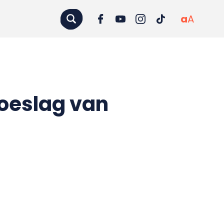
a
A
toeslag van