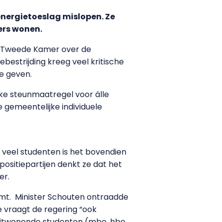
nergietoeslag mislopen. Ze
ers wonen.
de Tweede Kamer over de
estrijding kreeg veel kritische
e geven.
jke steunmaatregel voor álle
 gemeentelijke individuele
 veel studenten is het bovendien
ositiepartijen denkt ze dat het
er.
mt. Minister Schouten ontraadde
 vraagt de regering “ook
 uitwonende studenten (mbo, hbo