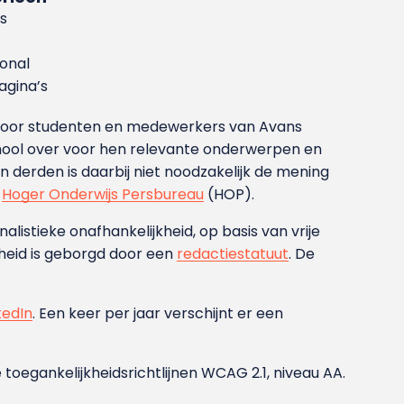
s
ional
gina’s
g voor studenten en medewerkers van Avans
ool over voor hen relevante onderwerpen en
derden is daarbij niet noodzakelijk de mening
t
Hoger Onderwijs Persbureau
(HOP).
nalistieke onafhankelijkheid, op basis van vrije
heid is geborgd door een
redactiestatuut
. De
kedIn
. Een keer per jaar verschijnt er een
 toegankelijkheidsrichtlijnen WCAG 2.1, niveau AA.