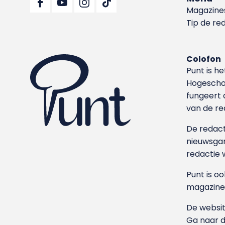
Magazine
Tip de re
Colofon
Punt is h
Hoge­sch
fungeert 
van de re
De redacti
nieuwsgar
redactie 
Punt is o
magazine
De websit
Ga naar 