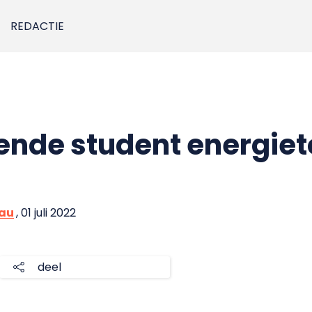
REDACTIE
ende student energie
eau
, 01 juli 2022
deel