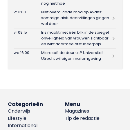
nog niet hoe
vr 11:00
Niet overal code rood op Avans:
sommige afstudeerzittingen gingen
wel door
vr 09:15
Iris maakt met één blik in de spiegel
onveiligheid van vrouwen zichtbaar
en wint daarmee afstudeerprijs
wo 16:00
Microsoft de deur uit? Universiteit
Utrecht wil eigen mailomgeving
Categorieën
Menu
Onderwijs
Magazines
Lifestyle
Tip de redactie
International