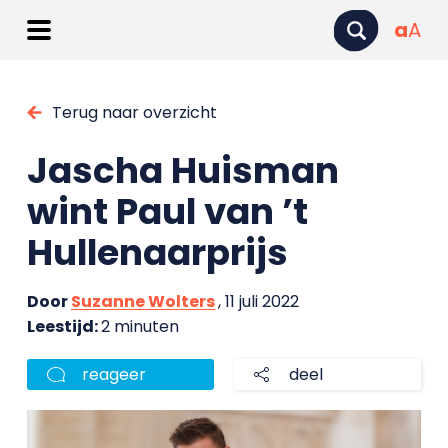
a
A
Terug naar overzicht
Jascha Huisman
wint Paul van ’t
Hullenaarprijs
Door
Suzanne Wolters
, 11 juli 2022
Leestijd:
2 minuten
reageer
deel