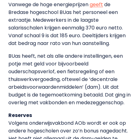
Vanwege de hoge energieprijzen
geeft
de
Bredase hogeschool BUas het personeel een
extraatje. Medewerkers in de laagste
salarisschalen krijgen eenmalig 370 euro netto.
Vanaf schaal 9 is dat 185 euro. Deeltijders krijgen
dat bedrag naar rato van hun aanstelling.
BUas heeft, net als alle andere instellingen, een
potje met geld voor bijvoorbeeld
ouderschapsverlof, een fietsregeling of een
thuiswerkvergoeding, oftewel de ‘decentrale
arbeidsvoorwaardenmiddelen’ (dam). Uit dat
budget is de tegemoetkoming betaald. Dat ging in
overleg met vakbonden en medezeggenschap.
Reserves
Volgens onderwijsvakbond AOb wordt er ook op
andere hogescholen over zo’n bonus nagedacht.
Het hoeft niet allemaal uit de dam-gelden te