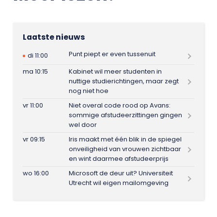
Laatste nieuws
Punt piept er even tussenuit
di 11:00
ma 10:15
Kabinet wil meer studenten in
nuttige studierichtingen, maar zegt
nog niet hoe
vr 11:00
Niet overal code rood op Avans:
sommige afstudeerzittingen gingen
wel door
vr 09:15
Iris maakt met één blik in de spiegel
onveiligheid van vrouwen zichtbaar
en wint daarmee afstudeerprijs
wo 16:00
Microsoft de deur uit? Universiteit
Utrecht wil eigen mailomgeving