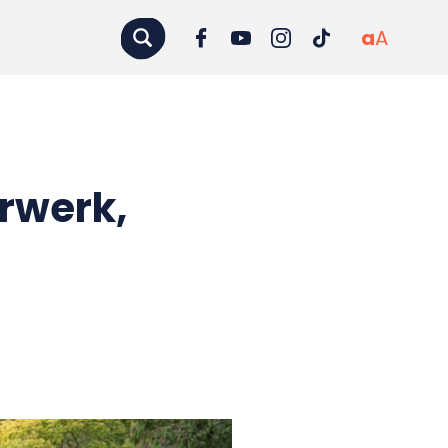
a
A
rwerk,