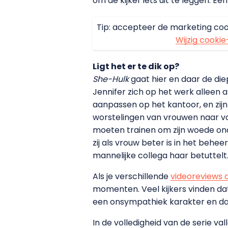
om de kijker iets uit te leggen. 
Tip: accepteer de marketing coo
Wijzig cookie
Ligt het er te dik op?
She-Hulk
gaat hier en daar de di
Jennifer zich op het werk alleen a
aanpassen op het kantoor, en zi
worstelingen van vrouwen naar vore
moeten trainen om zijn woede onder
zij als vrouw beter is in het beh
mannelijke collega haar betuttelt
Als je verschillende
videoreviews 
momenten. Veel kijkers vinden dat
een onsympathiek karakter en dat 
In de volledigheid van de serie v