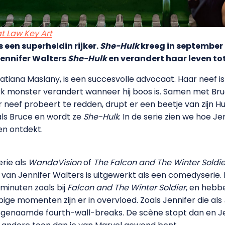
at Law Key Art
 een superheldin rijker.
She-Hulk
kreeg in september 
Jennifer Walters
She-Hulk
en verandert haar leven to
atiana Maslany, is een succesvolle advocaat. Haar neef i
erk monster verandert wanneer hij boos is. Samen met Br
neef probeert te redden, drupt er een beetje van zijn Hu
als Bruce en wordt ze
She-Hulk
. In de serie zien we hoe 
en ontdekt.
erie als
WandaVision
of
The Falcon and The Winter Soldie
van Jennifer Walters is uitgewerkt als een comedyserie. D
g minuten zoals bij
Falcon and The Winter Soldier
, en hebb
pige momenten zijn er in overvloed. Zoals Jennifer die als
ogenaamde fourth-wall-breaks. De scène stopt dan en Jen