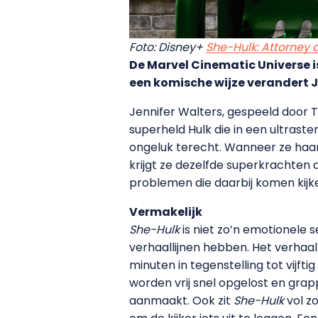
Foto: Disney+
She-Hulk: Attorney 
De Marvel Cinematic Universe is
een komische wijze verandert 
Jennifer Walters, gespeeld door T
superheld Hulk die in een ultrast
ongeluk terecht. Wanneer ze haar 
krijgt ze dezelfde superkrachten 
problemen die daarbij komen kijk
Vermakelijk
She-Hulk
is niet zo’n emotionele s
verhaallijnen hebben. Het verhaal 
minuten in tegenstelling tot vijfti
worden vrij snel opgelost en grap
aanmaakt. Ook zit
She-Hulk
vol z