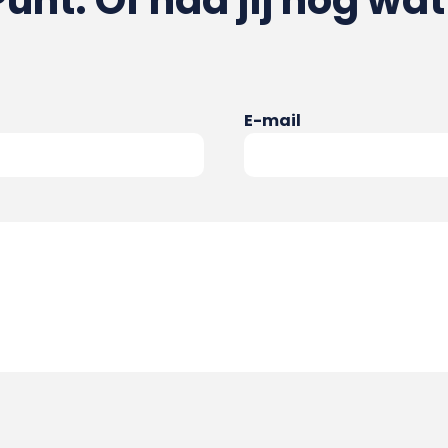
Punt. Of had jij nog wat
E-mail