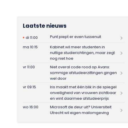
Laatste nieuws
Punt piept er even tussenuit
di 11:00
ma 10:15
Kabinet wil meer studenten in
nuttige studierichtingen, maar zegt
nog niet hoe
vr 11:00
Niet overal code rood op Avans:
sommige afstudeerzittingen gingen
wel door
vr 09:15
Iris maakt met één blik in de spiegel
onveiligheid van vrouwen zichtbaar
en wint daarmee afstudeerprijs
wo 16:00
Microsoft de deur uit? Universiteit
Utrecht wil eigen mailomgeving