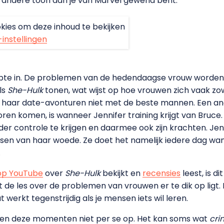
Een andere toon dan je van Marvel gewend bent.
kies om deze inhoud te bekijken
-instellingen
epte in. De problemen van de hedendaagse vrouw worden i
ls
She-Hulk
tonen, wat wijst op hoe vrouwen zich vaak zo
jn haar date-avonturen niet met de beste mannen. Een 
n komen, is wanneer Jennifer training krijgt van Bruce. Hi
 controle te krijgen en daarmee ook zijn krachten. Jennif
eersen van haar woede. Ze doet het namelijk iedere dag w
.
op YouTube
over
She-Hulk
bekijkt en
recensies
leest, is 
 de les over de problemen van vrouwen er te dik op ligt
werkt tegenstrijdig als je mensen iets wil leren.
allen deze momenten niet per se op. Het kan soms wat
cri