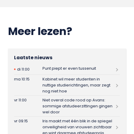
Meer lezen?
Laatste nieuws
Punt piept er even tussenuit
di 11:00
ma 10:15
Kabinet wil meer studenten in
nuttige studierichtingen, maar zegt
nog niet hoe
vr 11:00
Niet overal code rood op Avans:
sommige afstudeerzittingen gingen
wel door
vr 09:15
Iris maakt met één blik in de spiegel
onveiligheid van vrouwen zichtbaar
en wint daarmee afstudeerprijs