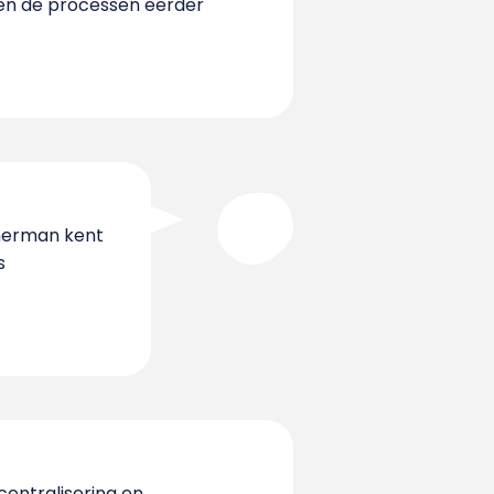
en de processen eerder
mmerman kent
s
entralisering en