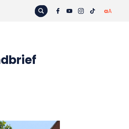
a
A
dbrief