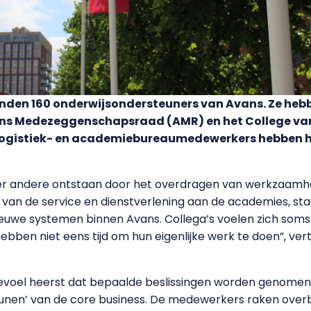
vinden 160 onderwijsondersteuners van Avans. Ze he
ans Medezeggenschapsraad (AMR) en het College van 
ogistiek- en academiebureaumedewerkers hebben h
der andere ontstaan door het overdragen van werkzaamhe
an de service en dienstverlening aan de academies, staat 
 nieuwe systemen binnen Avans. Collega’s voelen zich so
bben niet eens tijd om hun eigenlijke werk te doen”, ve
n gevoel heerst dat bepaalde beslissingen worden genomen 
eunen’ van de core business. De medewerkers raken overb