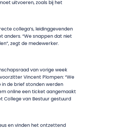
oet uitvoeren, zoals bij het
ecte collega’s, leidinggevenden
et anders. “We snappen dat niet
den”, zegt de medewerker.
enschapsraad van vorige week
R-voorzitter Vincent Plompen: “We
e in de brief stonden werden
em online een ticket aangemaakt
et College van Bestuur gestuurd
ieus en vinden het ontzettend