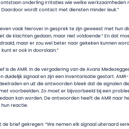
r ontstaan onderling irritaties wie welke werkzaamheden m
. Daardoor wordt contact met diensten minder leuk.”
n vaak hierover in gesprek te zijn geweest met hun dir
met de klachten gedaan, maar niet voldoende.” En dat mo
draaid, maar er zou wel beter naar gekeken kunnen wor
 kunt er ook in doorslaan.”
ief is de AMR. In de vergadering van de Avans Medezegg
duidelijk signaal en zijn een inventarisatie gestart. AM
eelraden en uit die antwoorden bleek dat de signalen di
t voorbeelden. Zo moet er bijvoorbeeld bij een proble
ts gedaan kan worden. De antwoorden heeft de AMR naar h
 hun reactie.
 de brief gekregen: “We nemen elk signaal uiteraard ser