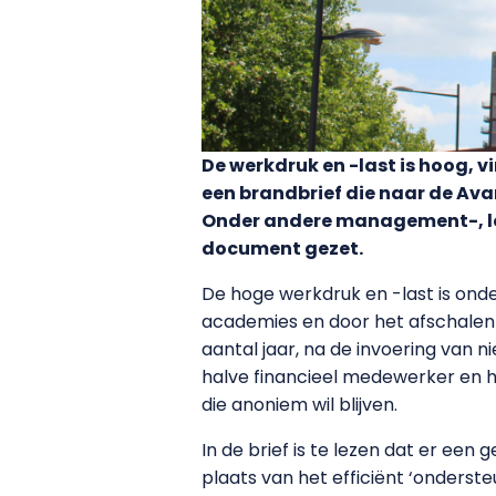
De werkdruk en -last is hoog, 
een brandbrief die naar de Av
Onder andere management-, l
document gezet.
De hoge werkdruk en -last is on
academies en door het afschalen v
aantal jaar, na de invoering van
halve financieel medewerker en he
die anoniem wil blijven.
In de brief is te lezen dat er ee
plaats van het efficiënt ‘onderst