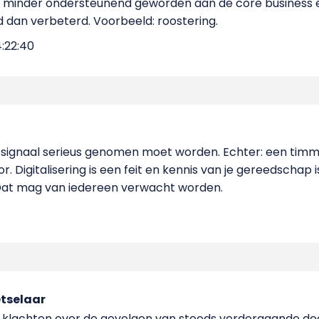
i. minder ondersteunend geworden aan de core business 
 dan verbeterd. Voorbeeld: roostering.
4:22:40
dit signaal serieus genomen moet worden. Echter: een ti
. Digitalisering is een feit en kennis van je gereedschap i
 Dat mag van iedereen verwacht worden.
tselaar
de klachten over de gevolgen van steeds verdergaande dec