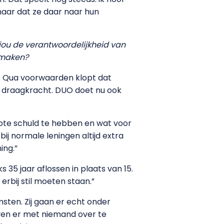
aar dat ze daar naar hun
 jou de verantwoordelijkheid van
e maken?
n. Qua voorwaarden klopt dat
aar draagkracht. DUO doet nu ook
rote schuld te hebben en wat voor
ij normale leningen altijd extra
ing.”
35 jaar aflossen in plaats van 15.
 erbij stil moeten staan.”
sten. Zij gaan er echt onder
urven er met niemand over te