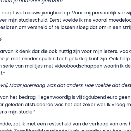
rom heb je daarvoor gekozen?
e roept wel nieuwsgierigheid op. Voor mij persoonlijk verwi
er mijn studieschuld. Eerst voelde ik me vooral moedeloo
esloten om versneld af te lossen sloeg dat om in een stri
?
rvan ik denk dat die ook nuttig zijn voor mijn lezers. Va
 je met minder spullen toch gelukkig kunt zijn. Ook hel
 serie van mailtjes met videoboodschappen waarin ik de
f.”
vrij. Maar jarenlang was dat anders. Hoe voelde dat dest
an het bedrag. Tegenwoordig is vijftigduizend euro gee
 jaar geleden afstudeerde was het dat zeker wel. Ik vroeg
ns mijn studie.”
andde, zat ik met een restschuld van de verkoop van ons h