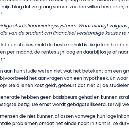
mijn blog dat ze graag samen zouden willen besparen, m
.”
 huidige studiefinancieringssysteem. Waar eindigt volgens
 die van de student om financieel verstandige keuzes t
dat een studieschuld de beste schuld is die je kan hebbe
ossen per maand, de rentes zijn laag en daarbij los je af n
r.”
en aan hun studie weten niet wat het betekent om een g
p bijvoorbeeld het aanvragen van een hypotheek. En waar b
! Geld lenen kost geld’, gebeurt dat niet bij de studielen
eneratie hebben geen basisbeurs gehad en kunnen straks 
zestigste bezig. De ernst wordt gebagatelliseerd, terwijl we
 mensen die niet kunnen aflossen vanwege hun lage inkom
mentale problemen omdat het einde nooit in zicht is. Ze d