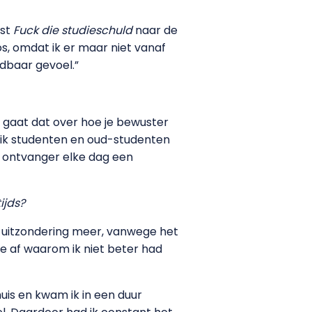
jst
Fuck die studieschuld
naar de
s, omdat ik er maar niet vanaf
jdbaar gevoel.”
ak gaat dat over hoe je bewuster
p ik studenten en oud-studenten
 ontvanger elke dag een
ijds?
n uitzondering meer, vanwege het
 me af waarom ik niet beter had
uis en kwam ik in een duur