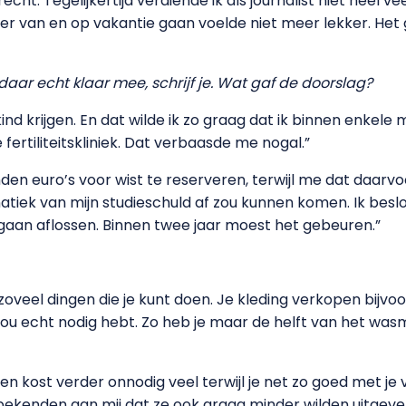
cht. Tegelijkertijd verdiende ik als journalist niet heel v
akker van en op vakantie gaan voelde niet meer lekker. He
r echt klaar mee, schrijf je. Wat gaf de doorslag?
 kind krijgen. En dat wilde ik zo graag dat ik binnen enkel
fertiliteitskliniek. Dat verbaasde me nogal.”
nden euro’s voor wist te reserveren, terwijl me dat daarvo
atiek van mijn studieschuld af zou kunnen komen. Ik beslo
 gaan aflossen. Binnen twee jaar moest het gebeuren.”
n zoveel dingen die je kunt doen. Je kleding verkopen bijvo
 echt nodig hebt. Zo heb je maar de helft van het wasmi
 kost verder onnodig veel terwijl je net zo goed met je v
ekenden aan mij dat ze ook graag minder wilden uitgeven.