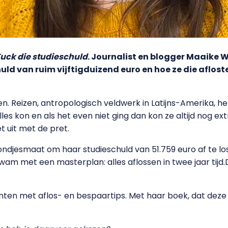
uck die studieschuld
. Journalist en blogger Maaike W
d van ruim vijftigduizend euro en hoe ze die aflost
ten. Reizen, antropologisch veldwerk in Latijns-Amerika, 
es kon en als het even niet ging dan kon ze altijd nog ex
t uit met de pret.
mondjesmaat om haar studieschuld van 51.759 euro af te lo
am met een masterplan: alles aflossen in twee jaar tijd.Da
nten met aflos- en bespaartips. Met haar boek, dat dez