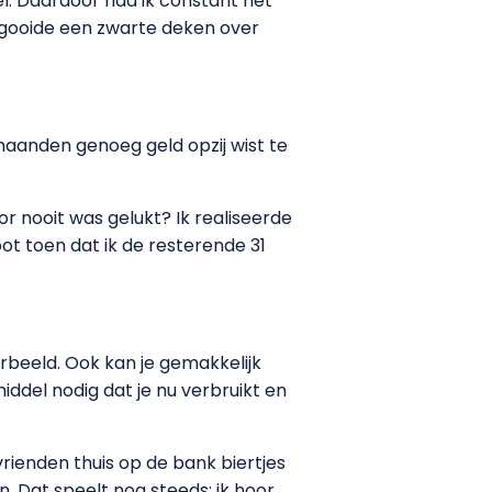
eel. Daardoor had ik constant het
t gooide een zwarte deken over
e maanden genoeg geld opzij wist te
or nooit was gelukt? Ik realiseerde
ot toen dat ik de resterende 31
orbeeld. Ook kan je gemakkelijk
ddel nodig dat je nu verbruikt en
rienden thuis op de bank biertjes
 Dat speelt nog steeds: ik hoor