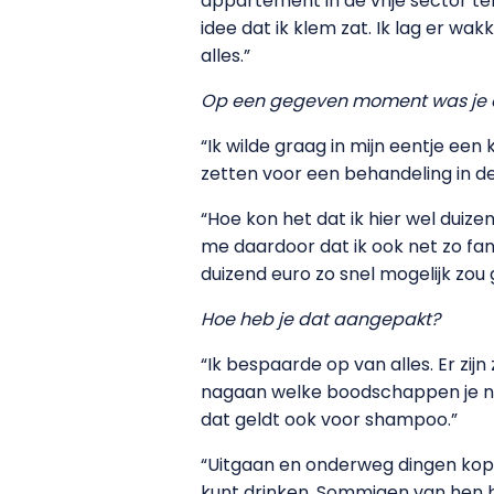
appartement in de vrije sector tere
idee dat ik klem zat. Ik lag er w
alles.”
Op een gegeven moment was je daa
“Ik wilde graag in mijn eentje een
zetten voor een behandeling in de 
“Hoe kon het dat ik hier wel duize
me daardoor dat ik ook net zo fan
duizend euro zo snel mogelijk zou
Hoe heb je dat aangepakt?
“Ik bespaarde op van alles. Er zij
nagaan welke boodschappen je nou
dat geldt ook voor shampoo.”
“Uitgaan en onderweg dingen kopen
kunt drinken. Sommigen van hen b