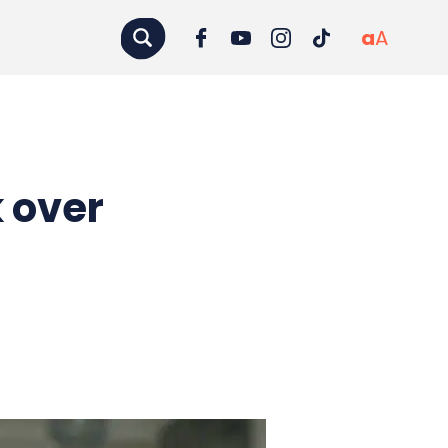
a
A
 over