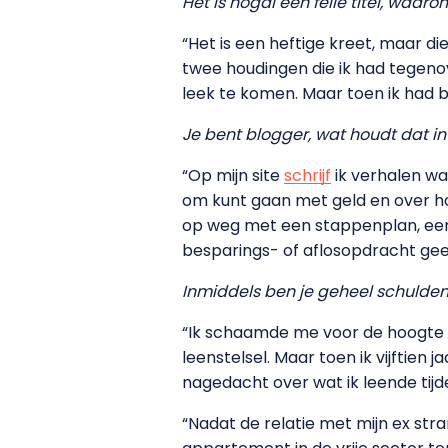
Het is nogal een felle titel, waa
“Het is een heftige kreet, maar di
twee houdingen die ik had tegenov
leek te komen. Maar toen ik had b
Je bent blogger, wat houdt dat in
“Op mijn site
schrijf
ik verhalen waa
om kunt gaan met geld en over hoe
op weg met een stappenplan, een
besparings- of aflosopdracht gee
Inmiddels ben je geheel schulden
“Ik schaamde me voor de hoogte v
leenstelsel. Maar toen ik vijftien
nagedacht over wat ik leende tijde
“Nadat de relatie met mijn ex str