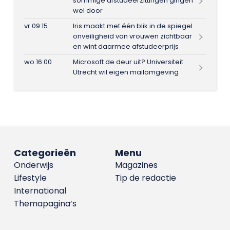
sommige afstudeerzittingen gingen
wel door
vr 09:15
Iris maakt met één blik in de spiegel
onveiligheid van vrouwen zichtbaar
en wint daarmee afstudeerprijs
wo 16:00
Microsoft de deur uit? Universiteit
Utrecht wil eigen mailomgeving
Categorieën
Menu
Onderwijs
Magazines
Lifestyle
Tip de redactie
International
Themapagina’s