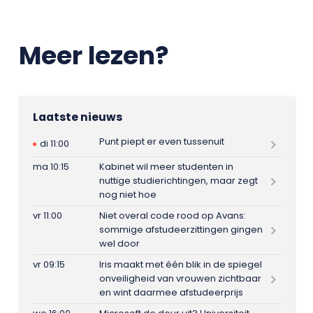
Meer lezen?
Laatste nieuws
Punt piept er even tussenuit
di 11:00
ma 10:15
Kabinet wil meer studenten in
nuttige studierichtingen, maar zegt
nog niet hoe
vr 11:00
Niet overal code rood op Avans:
sommige afstudeerzittingen gingen
wel door
vr 09:15
Iris maakt met één blik in de spiegel
onveiligheid van vrouwen zichtbaar
en wint daarmee afstudeerprijs