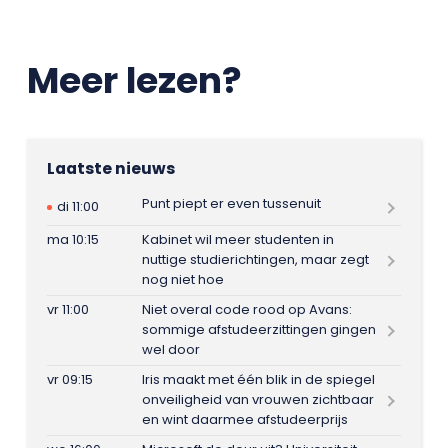
Meer lezen?
Laatste nieuws
Punt piept er even tussenuit
di 11:00
ma 10:15
Kabinet wil meer studenten in
nuttige studierichtingen, maar zegt
nog niet hoe
vr 11:00
Niet overal code rood op Avans:
sommige afstudeerzittingen gingen
wel door
vr 09:15
Iris maakt met één blik in de spiegel
onveiligheid van vrouwen zichtbaar
en wint daarmee afstudeerprijs