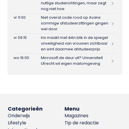
nuttige studierichtingen, maar zegt
nog niet hoe
vr 11:00
Niet overal code rood op Avans:
sommige afstudeerzittingen gingen
wel door
vr 09:15
Iris maakt met één blik in de spiegel
onveiligheid van vrouwen zichtbaar
en wint daarmee afstudeerprijs
wo 16:00
Microsoft de deur uit? Universiteit
Utrecht wil eigen mailomgeving
Categorieën
Menu
Onderwijs
Magazines
Lifestyle
Tip de redactie