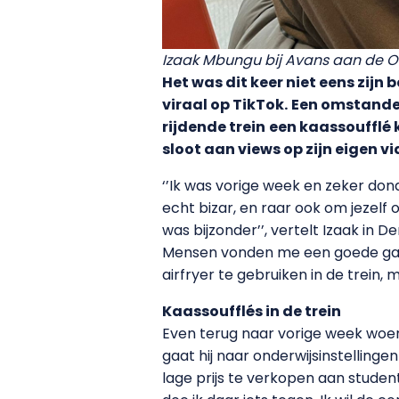
Izaak Mbungu bij Avans aan de 
Het was dit keer niet eens zi
viraal op TikTok.
Een omstander
rijdende trein
een kaassoufflé 
sloot aan views op zijn eigen 
‘’Ik was vorige week en zeker do
echt bizar, en raar ook om jeze
was bijzonder’’, vertelt Izaak in 
Mensen vonden me een goede gas
airfryer te gebruiken in de trein,
Kaassoufflés in de trein
Even terug naar vorige week woens
gaat hij naar onderwijsinstellingen
lage prijs te verkopen aan studen