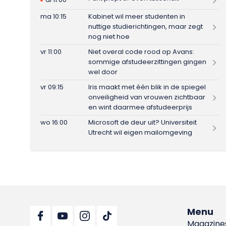
ma 10:15
Kabinet wil meer studenten in
nuttige studierichtingen, maar zegt
nog niet hoe
vr 11:00
Niet overal code rood op Avans:
sommige afstudeerzittingen gingen
wel door
vr 09:15
Iris maakt met één blik in de spiegel
onveiligheid van vrouwen zichtbaar
en wint daarmee afstudeerprijs
wo 16:00
Microsoft de deur uit? Universiteit
Utrecht wil eigen mailomgeving
Menu
Magazine