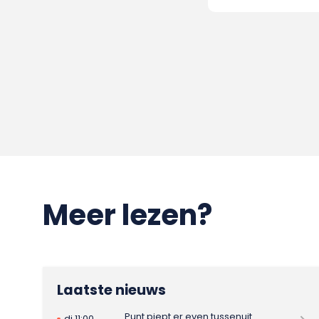
Meer lezen?
Laatste nieuws
Punt piept er even tussenuit
di 11:00