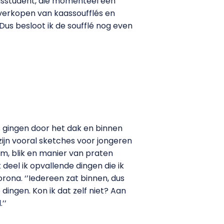
vansstudent, die momenteel een
 verkopen van kaassoufflés en
 Dus besloot ik de soufflé nog even
s gingen door het dak en binnen
zijn vooral sketches voor jongeren
em, blik en manier van praten
 deel ik opvallende dingen die ik
rona. ‘’Iedereen zat binnen, dus
 dingen. Kon ik dat zelf niet? Aan
’’