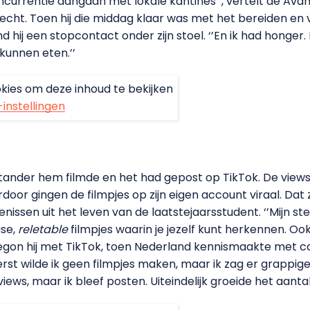
 concurrentie aangaan met lokale kantines’’, vertelt de A
echt. Toen hij die middag klaar was met het bereiden en
hij een stopcontact onder zijn stoel. ‘’En ik had honger.
kunnen eten.’’
kies om deze inhoud te bekijken
-instellingen
stander hem filmde en het had gepost op TikTok. De view
oor gingen de filmpjes op zijn eigen account viraal. Dat 
ssen uit het leven van de laatstejaarsstudent. ‘’Mijn st
gse,
reletable
filmpjes waarin je jezelf kunt herkennen. Ook
egon hij met TikTok, toen Nederland kennismaakte met co
Eerst wilde ik geen filmpjes maken, maar ik zag er grappige
ews, maar ik bleef posten. Uiteindelijk groeide het aantal.