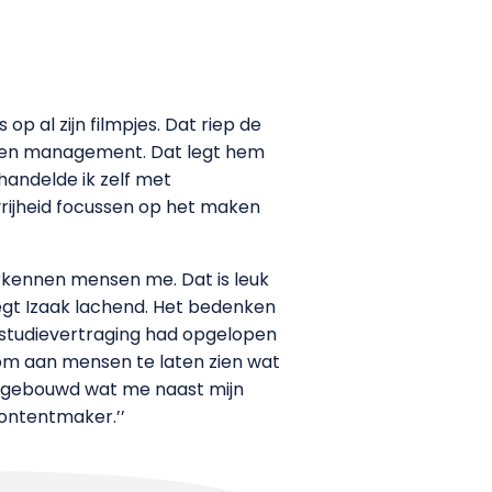
p al zijn filmpjes. Dat riep de
ij een management. Dat legt hem
handelde ik zelf met
vrijheid focussen op het maken
rkennen mensen me. Dat is leuk
gt Izaak lachend. Het bedenken
een studievertraging had opgelopen
euk om aan mensen te laten zien wat
 opgebouwd wat me naast mijn
contentmaker.’’