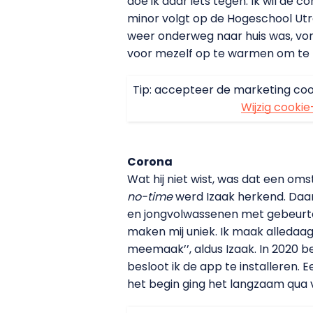
doe ik daar iets tegen. Ik wil de
minor volgt op de Hogeschool Utr
weer onderweg naar huis was, vond 
voor mezelf op te warmen om te 
Tip: accepteer de marketing coo
Wijzig cookie
Corona
Wat hij niet wist, was dat een om
no-time
werd Izaak herkend. Daard
en jongvolwassenen met gebeurteni
maken mij uniek. Ik maak alledaa
meemaak’’, aldus Izaak. In 2020 b
besloot ik de app te installeren. 
het begin ging het langzaam qua vi