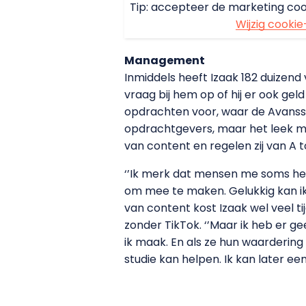
Tip: accepteer de marketing coo
Wijzig cookie
Management
Inmiddels heeft Izaak 182 duizend 
vraag bij hem op of hij er ook ge
opdrachten voor, waar de Avansstu
opdrachtgevers, maar het leek me 
van content en regelen zij van A to
‘’Ik merk dat mensen me soms her
om mee te maken. Gelukkig kan i
van content kost Izaak wel veel tij
zonder TikTok. ‘’Maar ik heb er gee
ik maak. En als ze hun waardering
studie kan helpen. Ik kan later e