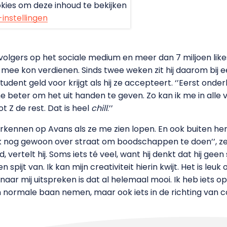
kies om deze inhoud te bekijken
-instellingen
volgers op het sociale medium en meer dan 7 miljoen likes o
ld mee kon verdienen. Sinds twee weken zit hij daarom b
dent geld voor krijgt als hij ze accepteert. ‘’Eerst onder
beter om het uit handen te geven. Zo kan ik me in alle 
t Z de rest. Dat is heel
chill
.’’
kennen op Avans als ze me zien lopen. En ook buiten he
k nog gewoon over straat om boodschappen te doen’’, ze
d, vertelt hij. Soms iets té veel, want hij denkt dat hij g
n spijt van. Ik kan mijn creativiteit hierin kwijt. Het is l
 naar mij uitspreken is dat al helemaal mooi. Ik heb iets
en normale baan nemen, maar ook iets in de richting van 