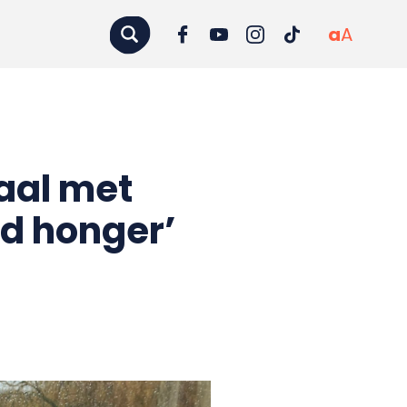
a
A
raal met
had honger’