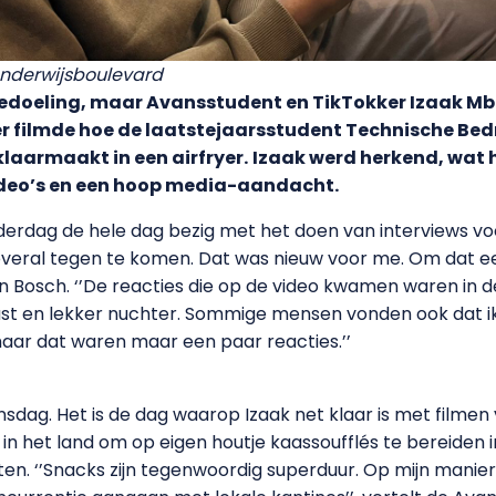
Onderwijsboulevard
jn bedoeling, maar Avansstudent en TikTokker Izaak 
 filmde hoe de laatstejaarsstudent Technische Bed
klaarmaakt in een airfryer.
Izaak werd herkend, wat h
video’s en een hoop media-aandacht.
nderdag de hele dag bezig met het doen van interviews vo
lf overal tegen te komen. Dat was nieuw voor me. Om da
Den Bosch. ‘’De reacties die op de video kwamen waren in d
t en lekker nuchter. Sommige mensen vonden ook dat ik
 maar dat waren maar een paar reacties.’’
dag. Het is de dag waarop Izaak net klaar is met filmen 
 in het land om op eigen houtje kaassoufflés te bereiden in
ten. ‘’Snacks zijn tegenwoordig superduur. Op mijn manie