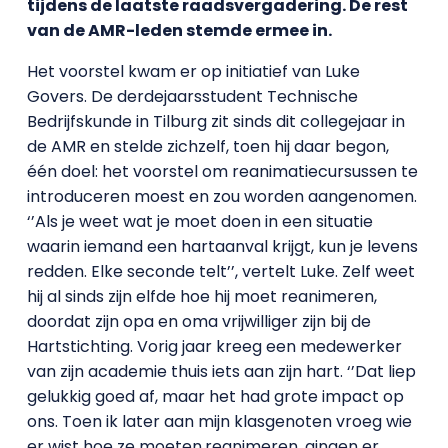
tijdens de laatste raadsvergadering. De rest
van de AMR-leden stemde ermee in.
Het voorstel kwam er op initiatief van Luke
Govers. De derdejaarsstudent Technische
Bedrijfskunde in Tilburg zit sinds dit collegejaar in
de AMR en stelde zichzelf, toen hij daar begon,
één doel: het voorstel om reanimatiecursussen te
introduceren moest en zou worden aangenomen.
‘’Als je weet wat je moet doen in een situatie
waarin iemand een hartaanval krijgt, kun je levens
redden. Elke seconde telt’’, vertelt Luke. Zelf weet
hij al sinds zijn elfde hoe hij moet reanimeren,
doordat zijn opa en oma vrijwilliger zijn bij de
Hartstichting. Vorig jaar kreeg een medewerker
van zijn academie thuis iets aan zijn hart. ‘’Dat liep
gelukkig goed af, maar het had grote impact op
ons. Toen ik later aan mijn klasgenoten vroeg wie
er wist hoe ze moeten
reanimeren, gingen er