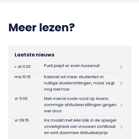
Meer lezen?
Laatste nieuws
Punt piept er even tussenuit
di 11:00
ma 10:15
Kabinet wil meer studenten in
nuttige studierichtingen, maar zegt
nog niet hoe
vr 11:00
Niet overal code rood op Avans:
sommige afstudeerzittingen gingen
wel door
vr 09:15
Iris maakt met één blik in de spiegel
onveiligheid van vrouwen zichtbaar
en wint daarmee afstudeerprijs