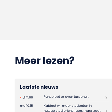
Meer lezen?
Laatste nieuws
Punt piept er even tussenuit
di 11:00
ma 10:15
Kabinet wil meer studenten in
nuttige studierichtingen, maar zegt