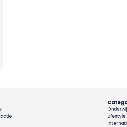
Catego
s
Onderwij
dactie
Lifestyle
Internat