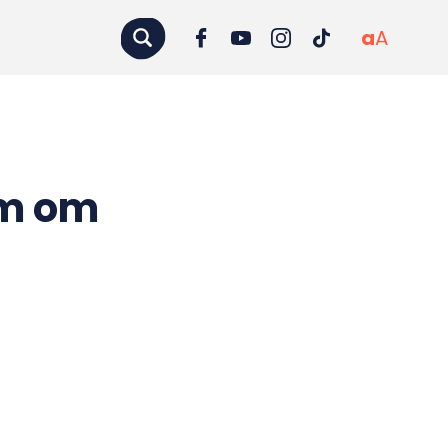
a
A
em om