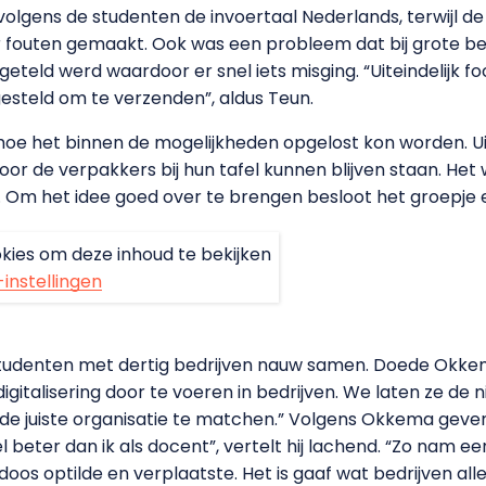
volgens de studenten de invoertaal Nederlands, terwijl 
 fouten gemaakt. Ook was een probleem dat bij grote bes
geteld werd waardoor er snel iets misging. “Uiteindelijk 
esteld om te verzenden”, aldus Teun.
e het binnen de mogelijkheden opgelost kon worden. Uitei
 de verpakkers bij hun tafel kunnen blijven staan. Het w
. Om het idee goed over te brengen besloot het groepje 
kies om deze inhoud te bekijken
-instellingen
 studenten met dertig bedrijven nauw samen. Doede Okke
gitalisering door te voeren in bedrijven. We laten ze de 
j de juiste organisatie te matchen.” Volgens Okkema geven
beter dan ik als docent”, vertelt hij lachend. “Zo nam ee
doos optilde en verplaatste. Het is gaaf wat bedrijven all