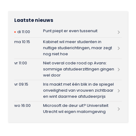
Laatste nieuws
Punt piept er even tussenuit
di 11:00
ma 10:15
Kabinet wil meer studenten in
nuttige studierichtingen, maar zegt
nog niet hoe
vr 11:00
Niet overal code rood op Avans:
sommige afstudeerzittingen gingen
wel door
vr 09:15
Iris maakt met één blik in de spiegel
onveiligheid van vrouwen zichtbaar
en wint daarmee afstudeerprijs
wo 16:00
Microsoft de deur uit? Universiteit
Utrecht wil eigen mailomgeving