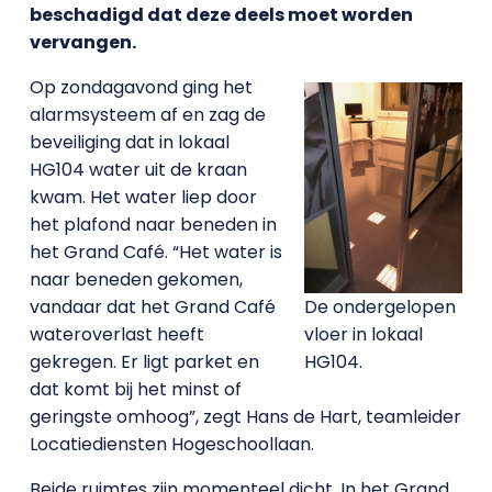
beschadigd dat deze deels moet worden
vervangen.
Op zondagavond ging het
alarmsysteem af en zag de
beveiliging dat in lokaal
HG104 water uit de kraan
kwam. Het water liep door
het plafond naar beneden in
het Grand Café. “Het water is
naar beneden gekomen,
vandaar dat het Grand Café
De ondergelopen
wateroverlast heeft
vloer in lokaal
gekregen. Er ligt parket en
HG104.
dat komt bij het minst of
geringste omhoog”, zegt Hans de Hart, teamleider
Locatiediensten Hogeschoollaan.
Beide ruimtes zijn momenteel dicht. In het Grand