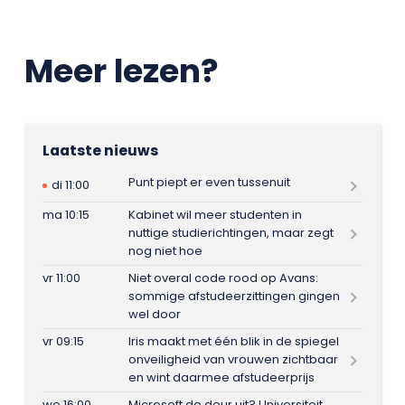
Meer lezen?
Laatste nieuws
Punt piept er even tussenuit
di 11:00
ma 10:15
Kabinet wil meer studenten in
nuttige studierichtingen, maar zegt
nog niet hoe
vr 11:00
Niet overal code rood op Avans:
sommige afstudeerzittingen gingen
wel door
vr 09:15
Iris maakt met één blik in de spiegel
onveiligheid van vrouwen zichtbaar
en wint daarmee afstudeerprijs
wo 16:00
Microsoft de deur uit? Universiteit