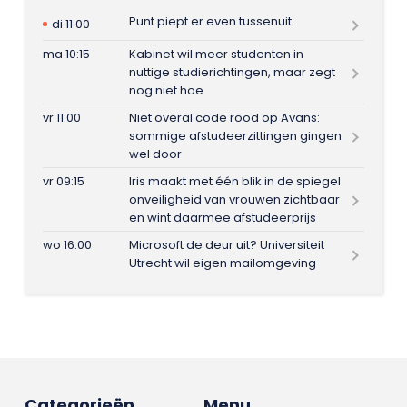
Punt piept er even tussenuit
di 11:00
ma 10:15
Kabinet wil meer studenten in
nuttige studierichtingen, maar zegt
nog niet hoe
vr 11:00
Niet overal code rood op Avans:
sommige afstudeerzittingen gingen
wel door
vr 09:15
Iris maakt met één blik in de spiegel
onveiligheid van vrouwen zichtbaar
en wint daarmee afstudeerprijs
wo 16:00
Microsoft de deur uit? Universiteit
Utrecht wil eigen mailomgeving
Categorieën
Menu