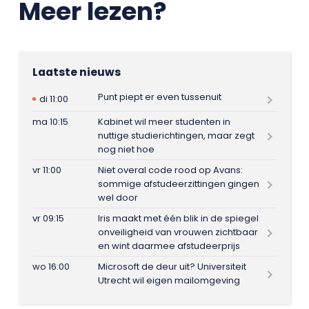
Meer lezen?
Laatste nieuws
Punt piept er even tussenuit
di 11:00
ma 10:15
Kabinet wil meer studenten in
nuttige studierichtingen, maar zegt
nog niet hoe
vr 11:00
Niet overal code rood op Avans:
sommige afstudeerzittingen gingen
wel door
vr 09:15
Iris maakt met één blik in de spiegel
onveiligheid van vrouwen zichtbaar
en wint daarmee afstudeerprijs
wo 16:00
Microsoft de deur uit? Universiteit
Utrecht wil eigen mailomgeving