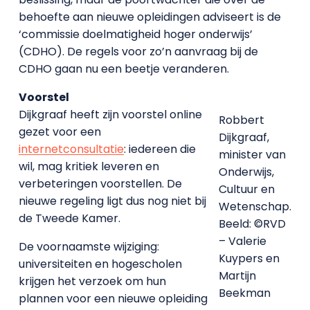
behoefte aan nieuwe opleidingen adviseert is de
‘commissie doelmatigheid hoger onderwijs’
(CDHO). De regels voor zo’n aanvraag bij de
CDHO gaan nu een beetje veranderen.
Voorstel
Dijkgraaf heeft zijn voorstel online
Robbert
gezet voor een
Dijkgraaf,
internetconsultatie
: iedereen die
minister van
wil, mag kritiek leveren en
Onderwijs,
verbeteringen voorstellen. De
Cultuur en
nieuwe regeling ligt dus nog niet bij
Wetenschap.
de Tweede Kamer.
Beeld: ©RVD
– Valerie
De voornaamste wijziging:
Kuypers en
universiteiten en hogescholen
Martijn
krijgen het verzoek om hun
Beekman
plannen voor een nieuwe opleiding