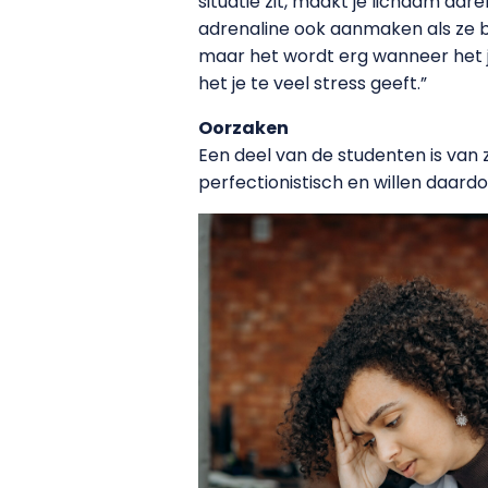
situatie zit, maakt je lichaam ad
adrenaline ook aanmaken als ze ba
maar het wordt erg wanneer het j
het je te veel stress geeft.”
Oorzaken
Een deel van de studenten is van z
perfectionistisch en willen daard