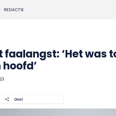
REDACTIE
 faalangst: ‘Het was t
 hoofd’
023
deel