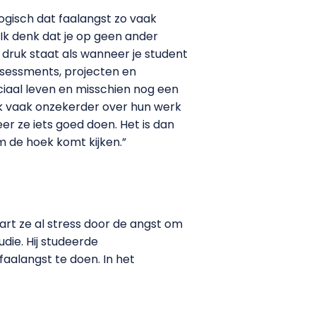
logisch dat faalangst zo vaak
k denk dat je op geen ander
 druk staat als wanneer je student
ssessments, projecten en
iaal leven en misschien nog een
ook vaak onzekerder over hun werk
r ze iets goed doen. Het is dan
m de hoek komt kijken.”
art ze al stress door de angst om
die. Hij studeerde
aalangst te doen. In het