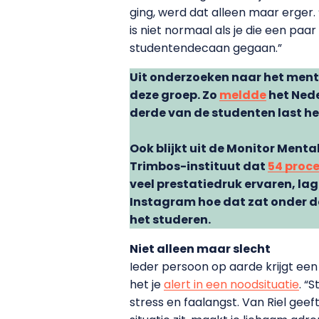
ging, werd dat alleen maar erger.
is niet normaal als je die een pa
studentendecaan gegaan.”
Uit onderzoeken naar het menta
deze groep. Zo
meldde
het Nede
derde van de studenten last he
Ook blijkt uit de Monitor Ment
Trimbos-instituut dat
54 proc
veel prestatiedruk ervaren, la
Instagram hoe dat zat onder de
het studeren.
Niet alleen maar slecht
Ieder persoon op aarde krijgt een 
het je
alert in een noodsituatie
. “
stress en faalangst. Van Riel geeft