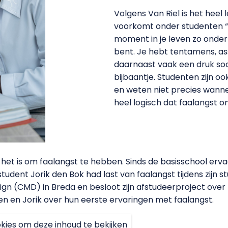
Volgens Van Riel is het heel 
voorkomt onder studenten “I
moment in je leven zo onder
bent. Je hebt tentamens, a
daarnaast vaak een druk soc
bijbaantje. Studenten zijn 
en weten niet precies wannee
heel logisch dat faalangst o
het is om faalangst te hebben. Sinds de basisschool erva
dent Jorik den Bok had last van faalangst tijdens zijn stu
n (CMD) in Breda en besloot zijn afstudeerproject over f
n en Jorik over hun eerste ervaringen met faalangst.
kies om deze inhoud te bekijken