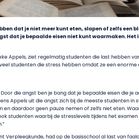
bben dat je niet meer kunt eten, slapen of zelfs een bl
st dat je bepaalde eisen niet kunt waarmaken. Het i
ke Appels, ziet regelmatig studenten die last hebben van
ie veel studenten die stress hebben omdat ze een enorme
. Door die angst ben je bang dat je bepaalde eisen die je a
ns Appels uit die angst zich bij de meeste studenten in st
en en daardoor geen pauze nemen of zelfs niet eten. Wa
 ook studenten waarbij de stresslevels tijdens het exam
.”
 Verpleegkunde, had op de basisschool al last van faal