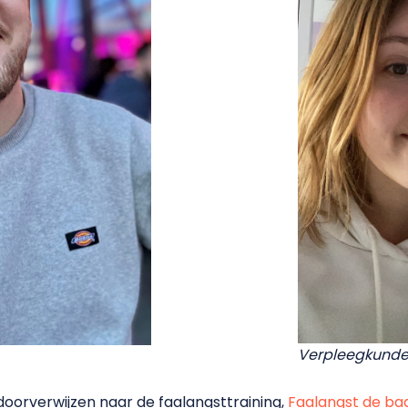
Verpleegkunde
oorverwijzen naar de faalangsttraining,
Faalangst de ba