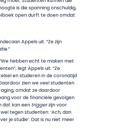
k weg moet. Studenten kunnen die
oogte is die spanning onschuldig,
oolboek open durft te doen omdat
ndecaan Appels uit. “Ze zijn
tie.”
o. “We hebben echt te maken met
ten”, legt Appels uit. “Ze
elsel en studeren in de coronatijd
 Daardoor zien we veel studenten
traging, omdat ze daardoor
bang voor de financiële gevolgen
en dat kan een
trigger
zijn voor
g wel tegen studenten: ‘Ach, dan
ver je studie’. Dat is nu niet meer