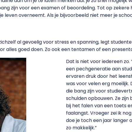
renaline aan om je te laten merken dat je zo snel mogelij
ng zijn voor een examen of beoordeling. Tot op zekere h
e leven overneemt. Als je bijvoorbeeld niet meer je sch
ichzelf al gevoelig voor stress en spanning, legt studente
oor alles goed doen. Zo ook een tentamen of een presenta
Dat is niet voor iedereen z
een pechgeneratie aan studen
ervaren druk door het leenst
was voor velen erg moeilijk.
die bang zijn voor studiever
schulden opbouwen. Ze zijn 
bij het falen van een toets 
faalangst. Vroeger zei ik no
doe je toch een jaar langer o
zo makkelijk.”