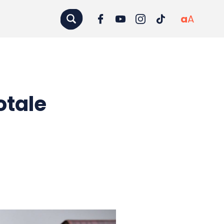
a
A
otale