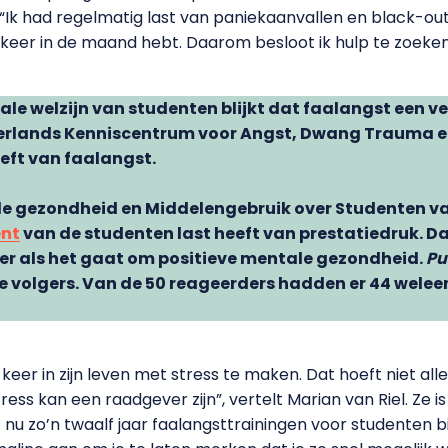
 “Ik had regelmatig last van paniekaanvallen en black-out
ar keer in de maand hebt. Daarom besloot ik hulp te zoeke
le welzijn van studenten blijkt dat faalangst een v
rlands Kenniscentrum voor Angst, Dwang Trauma en 
eft van faalangst.
ale gezondheid en Middelengebruik over Studenten va
ent
van de studenten last heeft van prestatiedruk. Da
ger als het gaat om positieve mentale gezondheid.
Pu
 volgers. Van de 50 reageerders hadden er 44 weleen
keer in zijn leven met stress te maken. Dat hoeft niet all
Stress kan een raadgever zijn”, vertelt Marian van Riel. Ze 
 nu zo’n twaalf jaar faalangsttrainingen voor studenten bij