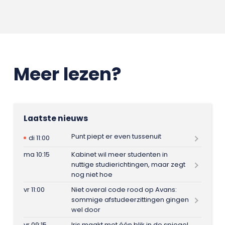
Meer lezen?
Laatste nieuws
Punt piept er even tussenuit
di 11:00
ma 10:15
Kabinet wil meer studenten in
nuttige studierichtingen, maar zegt
nog niet hoe
vr 11:00
Niet overal code rood op Avans:
sommige afstudeerzittingen gingen
wel door
vr 09:15
Iris maakt met één blik in de spiegel