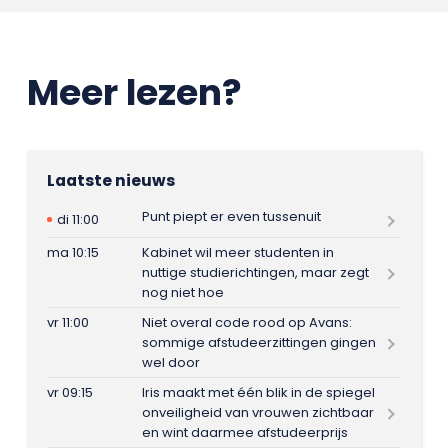
Meer lezen?
Laatste nieuws
Punt piept er even tussenuit
di 11:00
ma 10:15
Kabinet wil meer studenten in
nuttige studierichtingen, maar zegt
nog niet hoe
vr 11:00
Niet overal code rood op Avans:
sommige afstudeerzittingen gingen
wel door
vr 09:15
Iris maakt met één blik in de spiegel
onveiligheid van vrouwen zichtbaar
en wint daarmee afstudeerprijs