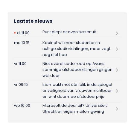
Laatste nieuws
Punt piept er even tussenuit
di 11:00
ma 10:15
Kabinet wil meer studenten in
nuttige studierichtingen, maar zegt
nog niet hoe
vr 11:00
Niet overal code rood op Avans:
sommige afstudeerzittingen gingen
wel door
vr 09:15
Iris maakt met één blik in de spiegel
onveiligheid van vrouwen zichtbaar
en wint daarmee afstudeerprijs
wo 16:00
Microsoft de deur uit? Universiteit
Utrecht wil eigen mailomgeving