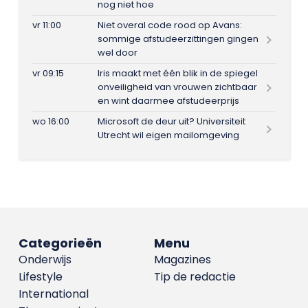
nog niet hoe
vr 11:00
Niet overal code rood op Avans:
sommige afstudeerzittingen gingen
wel door
vr 09:15
Iris maakt met één blik in de spiegel
onveiligheid van vrouwen zichtbaar
en wint daarmee afstudeerprijs
wo 16:00
Microsoft de deur uit? Universiteit
Utrecht wil eigen mailomgeving
Categorieën
Menu
Onderwijs
Magazines
Lifestyle
Tip de redactie
International