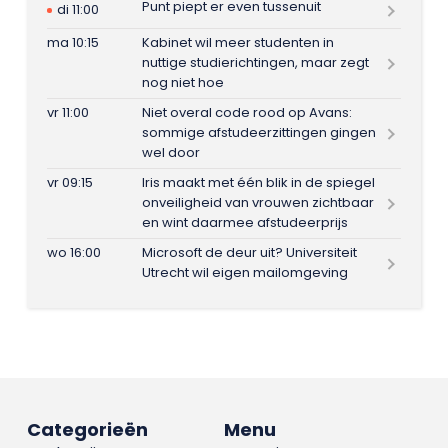
Punt piept er even tussenuit
di 11:00
ma 10:15
Kabinet wil meer studenten in
nuttige studierichtingen, maar zegt
nog niet hoe
vr 11:00
Niet overal code rood op Avans:
sommige afstudeerzittingen gingen
wel door
vr 09:15
Iris maakt met één blik in de spiegel
onveiligheid van vrouwen zichtbaar
en wint daarmee afstudeerprijs
wo 16:00
Microsoft de deur uit? Universiteit
Utrecht wil eigen mailomgeving
Categorieën
Menu