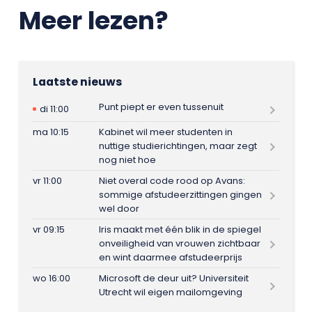
Meer lezen?
Laatste nieuws
Punt piept er even tussenuit
di 11:00
ma 10:15
Kabinet wil meer studenten in
nuttige studierichtingen, maar zegt
nog niet hoe
vr 11:00
Niet overal code rood op Avans:
sommige afstudeerzittingen gingen
wel door
vr 09:15
Iris maakt met één blik in de spiegel
onveiligheid van vrouwen zichtbaar
en wint daarmee afstudeerprijs
wo 16:00
Microsoft de deur uit? Universiteit
Utrecht wil eigen mailomgeving