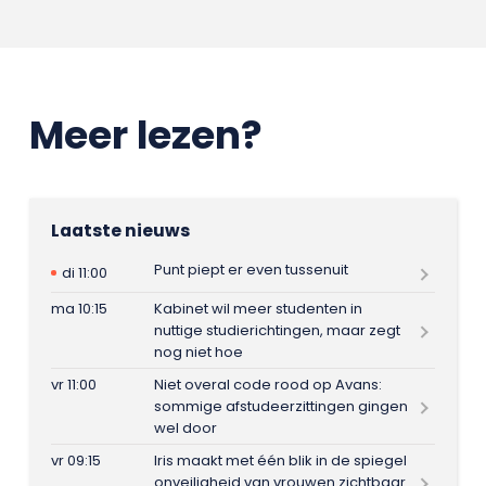
Meer lezen?
Laatste nieuws
Punt piept er even tussenuit
di 11:00
ma 10:15
Kabinet wil meer studenten in
nuttige studierichtingen, maar zegt
nog niet hoe
vr 11:00
Niet overal code rood op Avans:
sommige afstudeerzittingen gingen
wel door
vr 09:15
Iris maakt met één blik in de spiegel
onveiligheid van vrouwen zichtbaar