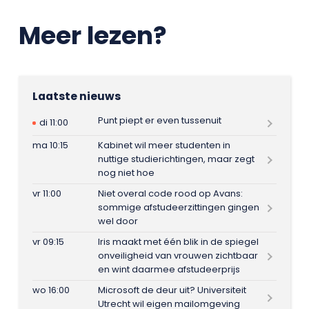
Meer lezen?
Laatste nieuws
Punt piept er even tussenuit
di 11:00
ma 10:15
Kabinet wil meer studenten in
nuttige studierichtingen, maar zegt
nog niet hoe
vr 11:00
Niet overal code rood op Avans:
sommige afstudeerzittingen gingen
wel door
vr 09:15
Iris maakt met één blik in de spiegel
onveiligheid van vrouwen zichtbaar
en wint daarmee afstudeerprijs
wo 16:00
Microsoft de deur uit? Universiteit
Utrecht wil eigen mailomgeving