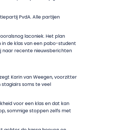
epartij PvdA. Alle partijen
ooralsnog laconiek. Het plan
n in de klas van een pabo-student
ij naar recente nieuwsberichten
 zegt Karin van Weegen, voorzitter
n stagiairs soms te veel
jkheid voor een klas en dat kan
g op, sommige stoppen zelfs met
kt achter de kassa hoeven en