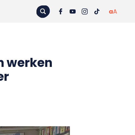
a
A
en werken
er