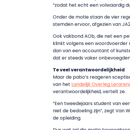
“zodat het echt een volwaardig du
Onder de motie staan de vier reger
stemden ervoor, afgezien van JA2
Ook vakbond AOb, die net een pet
klinkt volgens een woordvoerder n
dan van een accountant of kunst
dat er steeds vaker onbevoegden 
Te veel verantwoordelijkheid
Maar de pabo’s reageren sceptisch
van het
Landelijk Overleg Leraren
verantwoordelijkheid, vertelt ze.
“Een tweedejaars student van een 
niet de bedoeling zijn”, zegt Va
de opleiding.
Dus wat zal die motie teweegbren