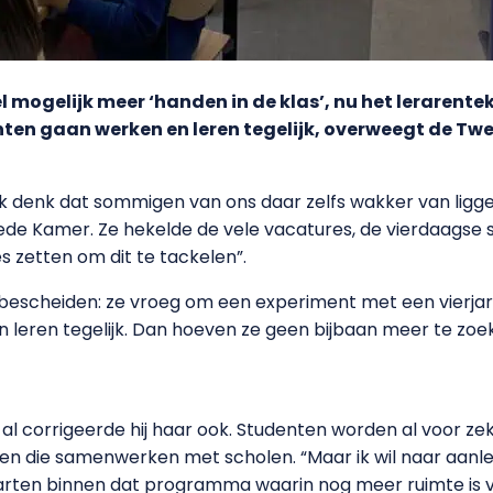
l mogelijk meer ‘handen in de klas’, nu het lerarentek
en gaan werken en leren tegelijk, overweegt de Tw
“Ik denk dat sommigen van ons daar zelfs wakker van liggen
eede Kamer. Ze hekelde de vele vacatures, de vierdaags
les zetten om dit te tackelen”.
bescheiden: ze vroeg om een experiment met een vierjari
 leren tegelijk. Dan hoeven ze geen bijbaan meer te zoek
 al corrigeerde hij haar ook. Studenten worden al voor zek
ngen die samenwerken met scholen. “Maar ik wil naar aanl
arten binnen dat programma waarin nog meer ruimte is voor