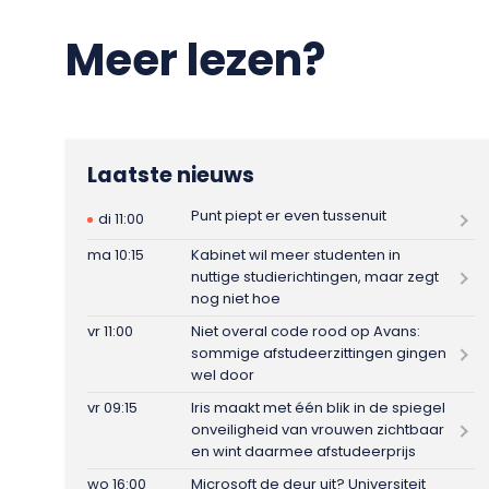
Meer lezen?
Laatste nieuws
Punt piept er even tussenuit
di 11:00
ma 10:15
Kabinet wil meer studenten in
nuttige studierichtingen, maar zegt
nog niet hoe
vr 11:00
Niet overal code rood op Avans:
sommige afstudeerzittingen gingen
wel door
vr 09:15
Iris maakt met één blik in de spiegel
onveiligheid van vrouwen zichtbaar
en wint daarmee afstudeerprijs
wo 16:00
Microsoft de deur uit? Universiteit