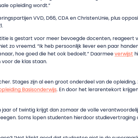
ale opleiding wordt.”
ingspartijen VVD, D66, CDA en ChristenUnie, plus oppositi
1.
itie is gestart voor meer bevoegde docenten, reageert v
iet zo vreemd. “Ik heb persoonlijk liever een paar hande
enaar, hoe goed die het ook bedoelt.” Daarmee
verwijst
h
voor de klas staan.
er. Stages zijn al een groot onderdeel van de opleiding,
opleiding Basisonderwijs
. En door het lerarentekort krijge
jaar of twintig krijgt dan zomaar de volle verantwoordeli
n Weegen. Soms lopen studenten hierdoor studievertragin
gen? “Het klinkt goed dat studenten niet in de supermar