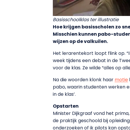
Basisschoolklas ter illustratie
Hoe krijgen basisscholen zo sne
Misschien kunnen pabo-student
wijzen op de valkuilen.
Het lerarentekort loopt flink op. 
week tijdens een debat in de Tw
voor de klas. Ze wilde “alles op al
Na die woorden klonk haar
motie
pabo, waarin studenten werken en
in de klas’.
Opstarten
Minister Dijkgraaf vond het prima,
de praktijk geschoold bij opleidi
onderzoeken of ik pilots kan opst