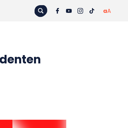
a
A
udenten