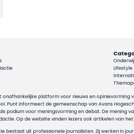
Catego
s
Onderwij
dactie
Lifestyle
Internat
Themapa
et onafhankelijke platform voor nieuws en opinievormin
ool. Punt informeert de gemeenschap van Avans Hogesch
als podium voor meningsvorming en debat. De mening van 
dactie. Op de website vinden lezers ook artikelen van he
e bestaat uit professionele journalisten. Zij werken in jour