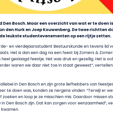
tad Den Bosch. Maar een overzicht van wat er te doen i
an den Hurk en Joep Kouwenberg. De twee richtten
e leukste studentevenementen op een rijtje zetten.
rde- en vierdejaarsstudent Bestuurskunde en tevens lid v
aats. Het is dan een dag na een feest bij Zomers & Zomers
el geslaagd feestje. Het was druk en gezellig. Het is ook
rder waren we daar niet toe in staat geweest”, vertelle
lebei in Den Bosch en zijn grote liefhebbers van feestje
 te doen was, konden ze nergens vinden. “Terwijl er wel ve
ief zoeken en loop je ze misschien mis. Daardoor missen 
w in Den Bosch zijn. Dat kan zorgen voor eenzaamheid”, 
ie kwamen.