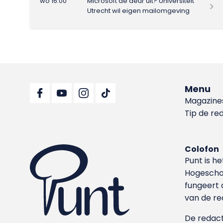
wo 16:00
Microsoft de deur uit? Universiteit
Utrecht wil eigen mailomgeving
Menu
Magazine
Tip de re
Colofon
Punt is h
Hoge­sch
fungeert 
van de re
De redacti