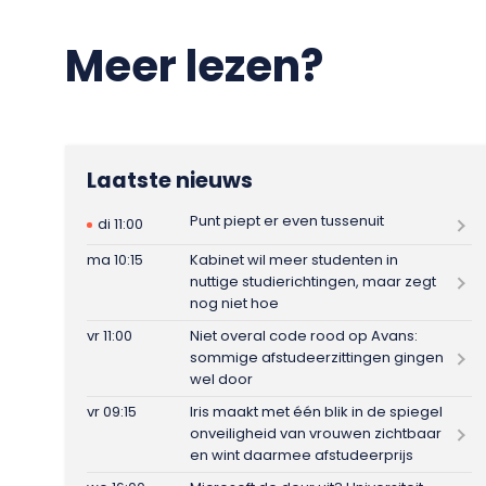
Meer lezen?
Laatste nieuws
Punt piept er even tussenuit
di 11:00
ma 10:15
Kabinet wil meer studenten in
nuttige studierichtingen, maar zegt
nog niet hoe
vr 11:00
Niet overal code rood op Avans:
sommige afstudeerzittingen gingen
wel door
vr 09:15
Iris maakt met één blik in de spiegel
onveiligheid van vrouwen zichtbaar
en wint daarmee afstudeerprijs