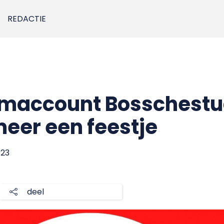
REDACTIE
amaccount Bosschest
 meer een feestje
023
deel