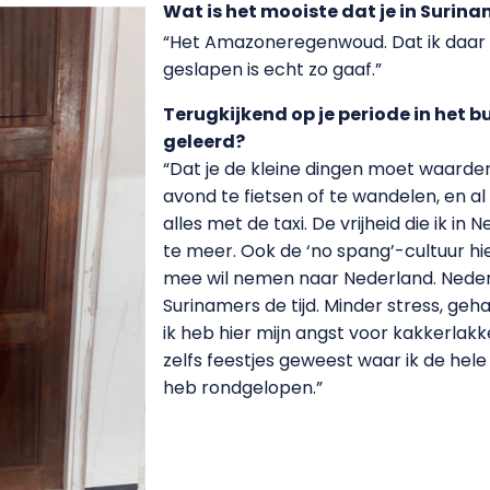
Wat is het mooiste dat je in Surin
“Het Amazoneregenwoud. Dat ik daar 
geslapen is echt zo gaaf.”
Terugkijkend op je periode in het b
geleerd?
“Dat je de kleine dingen moet waarderen
avond te fietsen of te wandelen, en al
alles met de taxi. De vrijheid die ik in
te meer. Ook de ‘no spang’-cultuur hier
mee wil nemen naar Nederland. Neder
Surinamers de tijd. Minder stress, gehaa
ik heb hier mijn angst voor kakkerlak
zelfs feestjes geweest waar ik de hel
heb rondgelopen.”