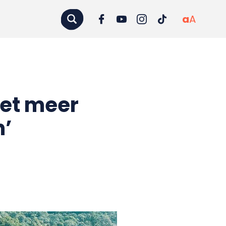
a
A
iet meer
n’