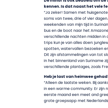
De minor is ook bedoeld om de 
kennen. Is dat naast het vele f
“Ja zeker! Samen met huisgenoten
soms van twee, drie of vier dagen.
weekenden van mijn tijd in Surina
bus en de boot naar het Amazo
verschillende nachten midden in d
trips kun je van alles doen: jun
spotten, watervallen bezoeken e
Dit zijn afstammelingen van tot s
in het binnenland van Suriname z
verschillende plantages, zoals Fr
Heb je last van heimwee gehad
“Alleen de laatste weken. Bij aan
in een warme community. Er zijn n
eerste maand een meet and greet
grote groepsapp met Nederlandse 