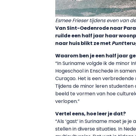
Esmee Frieser tijdens even van de
Van Sint-Oedenrode naar Par
ruilde een half jaar haar woon
naar huis blikt ze met
Punt
teru
Waarom ben je een half jaar g
“In Suriname volgde ik de minor
Hogeschool in Enschede in samen
Curaçao. Het is een verbredende 
Tijdens de minor leren studenten
beeld te vormen van hoe culture
verlopen.”
Vertel eens, hoe leer je dat?
“Als ‘gast’ in Suriname moet je je
stellen in diverse situaties. In Ne