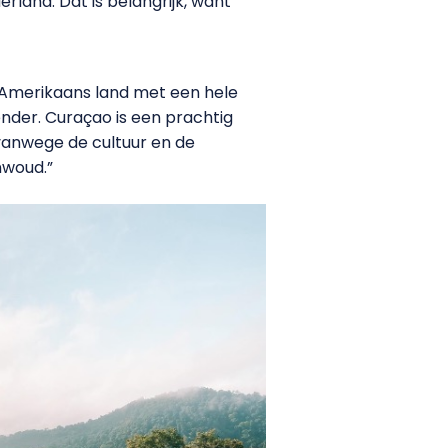
rland. Dat is belangrijk, want
d-Amerikaans land met een hele
nder. Curaçao is een prachtig
 vanwege de cultuur en de
nwoud.”