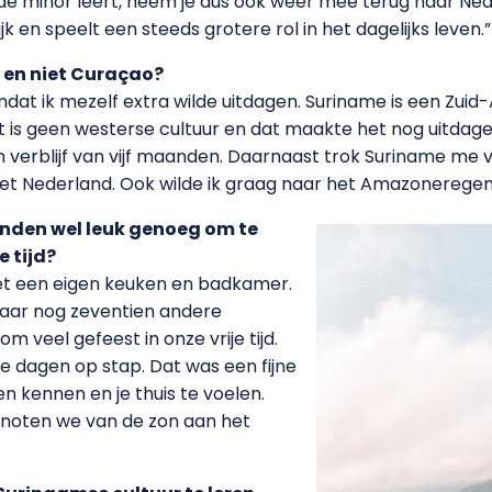
s de minor leert, neem je dus ook weer mee terug naar Nede
ijk en speelt een steeds grotere rol in het dagelijks leven.”
 en niet Curaçao?
dat ik mezelf extra wilde uitdagen. Suriname is een Zui
t is geen westerse cultuur en dat maakte het nog uitdage
een verblijf van vijf maanden. Daarnaast trok Suriname me
met Nederland. Ook wilde ik graag naar het Amazonerege
anden wel leuk genoeg om te
e tijd?
met een eigen keuken en badkamer.
waar nog zeventien andere
 veel gefeest in onze vrije tijd.
 dagen op stap. Dat was een fijne
 kennen en je thuis te voelen.
enoten we van de zon aan het