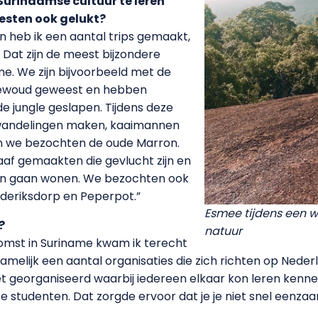
Surinaamse cultuur te leren
eesten ook gelukt?
 heb ik een aantal trips gemaakt,
 Dat zijn de meest bijzondere
me. We zijn bijvoorbeeld met de
newoud geweest en hebben
e jungle geslapen. Tijdens deze
glewandelingen maken, kaaimannen
n we bezochten de oude Marron.
laaf gemaakten die gevlucht zijn en
ijn gaan wonen. We bezochten ook
ederiksdorp en Peperpot.”
Esmee tijdens een 
?
natuur
komst in Suriname kwam ik terecht
amelijk een aantal organisaties die zich richten op Neder
 georganiseerd waarbij iedereen elkaar kon leren kenne
studenten. Dat zorgde ervoor dat je je niet snel eenzaa