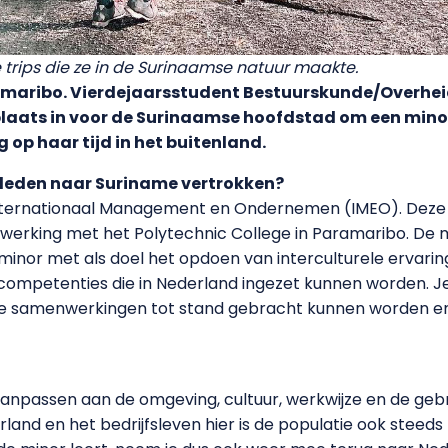
 trips die ze in de Surinaamse natuur maakte.
amaribo. Vierdejaarsstudent Bestuurskunde/Overhe
plaats in voor de Surinaamse hoofdstad om een minor 
g op haar tijd in het buitenland.
eleden naar Suriname vertrokken?
 Internationaal Management en Ondernemen (IMEO). Deze 
werking met het Polytechnic College in Paramaribo. De
minor met als doel het opdoen van interculturele ervari
 competenties die in Nederland ingezet kunnen worden. Je
le samenwerkingen tot stand gebracht kunnen worden e
 aanpassen aan de omgeving, cultuur, werkwijze en de gebrui
derland en het bedrijfsleven hier is de populatie ook steed