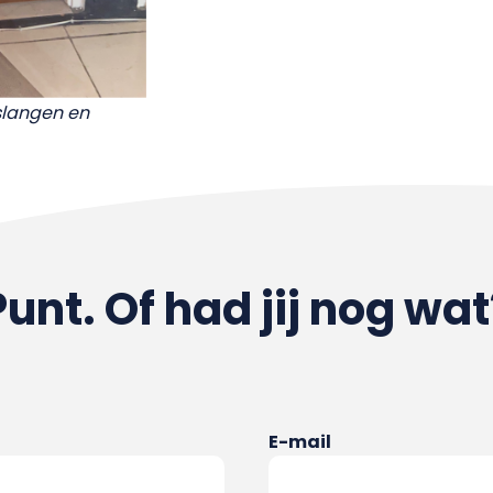
slangen en
Punt. Of had jij nog wat
E-mail