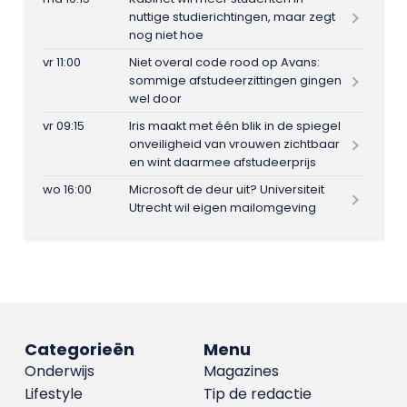
nuttige studierichtingen, maar zegt
nog niet hoe
vr 11:00
Niet overal code rood op Avans:
sommige afstudeerzittingen gingen
wel door
vr 09:15
Iris maakt met één blik in de spiegel
onveiligheid van vrouwen zichtbaar
en wint daarmee afstudeerprijs
wo 16:00
Microsoft de deur uit? Universiteit
Utrecht wil eigen mailomgeving
Categorieën
Menu
Onderwijs
Magazines
Lifestyle
Tip de redactie