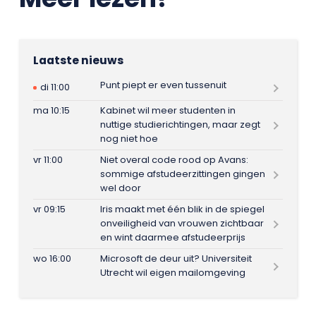
Laatste nieuws
Punt piept er even tussenuit
di 11:00
ma 10:15
Kabinet wil meer studenten in
nuttige studierichtingen, maar zegt
nog niet hoe
vr 11:00
Niet overal code rood op Avans:
sommige afstudeerzittingen gingen
wel door
vr 09:15
Iris maakt met één blik in de spiegel
onveiligheid van vrouwen zichtbaar
en wint daarmee afstudeerprijs
wo 16:00
Microsoft de deur uit? Universiteit
Utrecht wil eigen mailomgeving