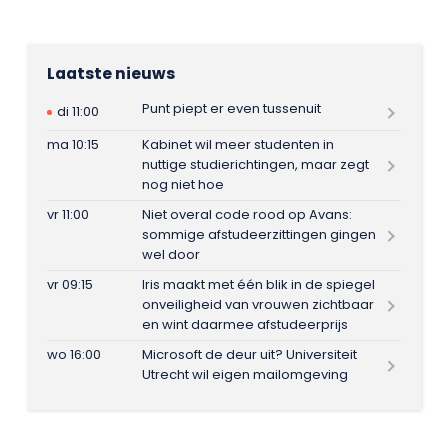
Laatste nieuws
Punt piept er even tussenuit
di 11:00
ma 10:15
Kabinet wil meer studenten in
nuttige studierichtingen, maar zegt
nog niet hoe
vr 11:00
Niet overal code rood op Avans:
sommige afstudeerzittingen gingen
wel door
vr 09:15
Iris maakt met één blik in de spiegel
onveiligheid van vrouwen zichtbaar
en wint daarmee afstudeerprijs
wo 16:00
Microsoft de deur uit? Universiteit
Utrecht wil eigen mailomgeving