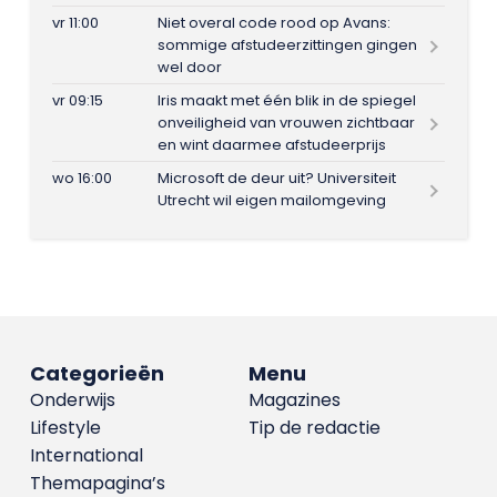
vr 11:00
Niet overal code rood op Avans:
sommige afstudeerzittingen gingen
wel door
vr 09:15
Iris maakt met één blik in de spiegel
onveiligheid van vrouwen zichtbaar
en wint daarmee afstudeerprijs
wo 16:00
Microsoft de deur uit? Universiteit
Utrecht wil eigen mailomgeving
Categorieën
Menu
Onderwijs
Magazines
Lifestyle
Tip de redactie
International
Themapagina’s