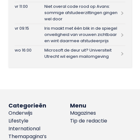
vr 11:00
Niet overal code rood op Avans:
sommige afstudeerzittingen gingen
wel door
vr 09:15
Iris maakt met één blik in de spiegel
onveiligheid van vrouwen zichtbaar
en wint daarmee afstudeerprijs
wo 16:00
Microsoft de deur uit? Universiteit
Utrecht wil eigen mailomgeving
Categorieën
Menu
Onderwijs
Magazines
Lifestyle
Tip de redactie
International
Themapagina’s