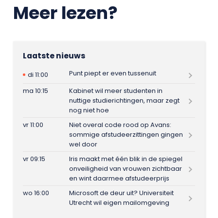
Meer lezen?
Laatste nieuws
Punt piept er even tussenuit
di 11:00
ma 10:15
Kabinet wil meer studenten in
nuttige studierichtingen, maar zegt
nog niet hoe
vr 11:00
Niet overal code rood op Avans:
sommige afstudeerzittingen gingen
wel door
vr 09:15
Iris maakt met één blik in de spiegel
onveiligheid van vrouwen zichtbaar
en wint daarmee afstudeerprijs
wo 16:00
Microsoft de deur uit? Universiteit
Utrecht wil eigen mailomgeving