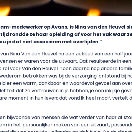
team-medewerker op Avans, is Nina van den Heuvel 
e tijd rondde ze haar opleiding af voor het vak waar z
 zou je dat niet associëren met overlijden
.
“
van Nina Van den Heuvel na een ziekbed van een half jaar.
wensen er waren voor de uitvaart. Dat resulteerde in een 
ote rol voor Van den Heuvel. Toen daarna nog andere fami
wederom betrokken was bij de verzorging, ontstond bij ha
hield er een warm, dankbaar en waardevol gevoel aan over
t feit dat ze vertrouwen in je hebben, je een inkijkje geve
re moment in hun leven: dat vond ik heel mooi”, vertel
n bijwoonde van mensen die wat verder van haar af stond
em in het persoonlijker maken van een uitvaart, passend