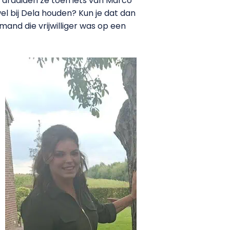
t draaiden ze toen iets van Marco
el bij Dela houden? Kun je dat dan
mand die vrijwilliger was op een