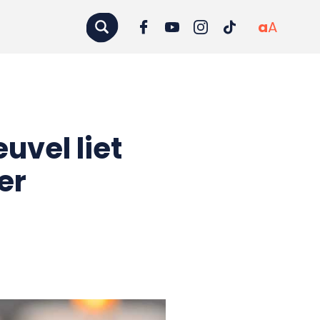
a
A
vel liet
er