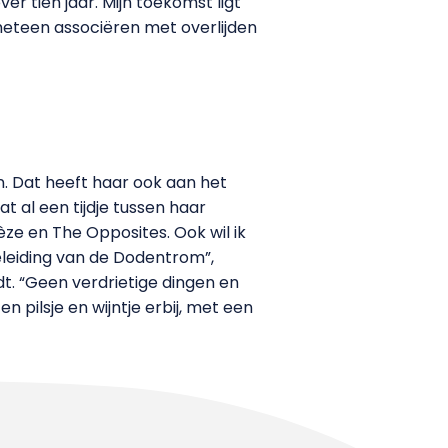
ver tien jaar. Mijn toekomst ligt
t meteen associëren met overlijden
. Dat heeft haar ook aan het
t al een tijdje tussen haar
 en The Opposites. Ook wil ik
leiding van de Dodentrom”,
dt. “Geen verdrietige dingen en
 pilsje en wijntje erbij, met een