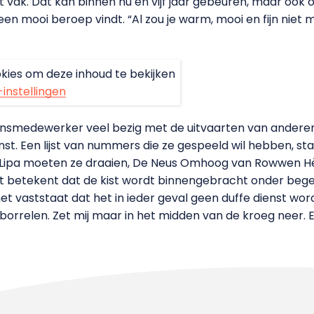
 het vak. Dat kan binnen nu en vijf jaar gebeuren, maar ook o
 een mooi beroep vindt. “Al zou je warm, mooi en fijn nie
kies om deze inhoud te bekijken
-instellingen
nsmedewerker veel bezig met de uitvaarten van anderen
t. Een lijst van nummers die ze gespeeld wil hebben, staa
ipa moeten ze draaien, De Neus Omhoog van Rowwen Hèze
t betekent dat de kist wordt binnengebracht onder bege
et vaststaat dat het in ieder geval geen duffe dienst wor
orrelen. Zet mij maar in het midden van de kroeg neer. Een