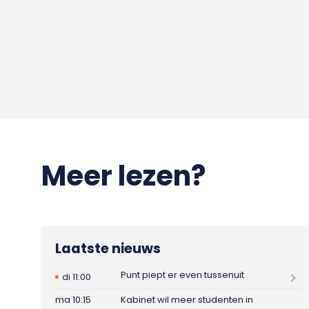
Meer lezen?
Laatste nieuws
Punt piept er even tussenuit
di 11:00
ma 10:15
Kabinet wil meer studenten in