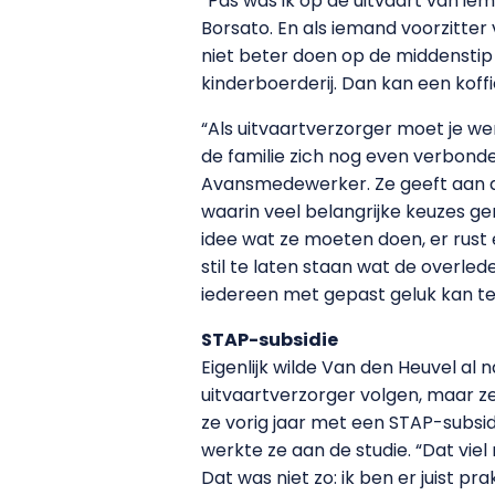
“Pas was ik op de uitvaart van ie
Borsato. En als iemand voorzitter
niet beter doen op de middenstip o
kinderboerderij. Dan kan een koffie
“Als uitvaartverzorger moet je wer
de familie zich nog even verbonde
Avansmedewerker. Ze geeft aan dat 
waarin veel belangrijke keuzes
idee wat ze moeten doen, er rust e
stil te laten staan wat de overlede
iedereen met gepast geluk kan te
STAP-subsidie
Eigenlijk wilde Van den Heuvel al 
uitvaartverzorger volgen, maar ze
ze vorig jaar met een STAP-subsi
werkte ze aan de studie. “Dat vie
Dat was niet zo: ik ben er juist pr