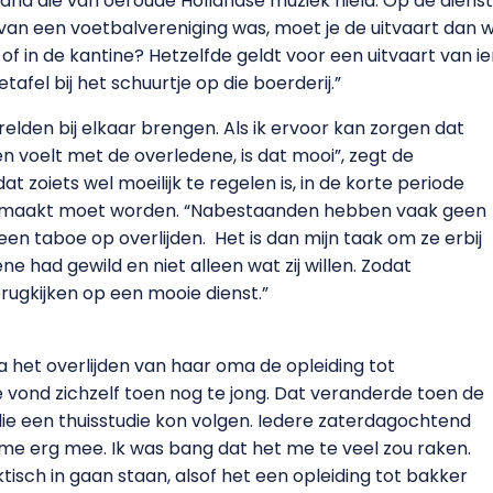
mand die van oeroude Hollandse muziek hield. Op de diens
 van een voetbalvereniging was, moet je de uitvaart dan w
f in de kantine? Hetzelfde geldt voor een uitvaart van ie
tafel bij het schuurtje op die boerderij.”
elden bij elkaar brengen. Als ik ervoor kan zorgen dat
n voelt met de overledene, is dat mooi”, zegt de
zoiets wel moeilijk te regelen is, in de korte periode
 gemaakt moet worden. “Nabestaanden hebben vaak geen
en taboe op overlijden. Het is dan mijn taak om ze erbij
ne had gewild en niet alleen wat zij willen. Zodat
rugkijken op een mooie dienst.”
na het overlijden van haar oma de opleiding tot
 vond zichzelf toen nog te jong. Dat veranderde toen de
die een thuisstudie kon volgen. Iedere zaterdagochtend
l me erg mee. Ik was bang dat het me te veel zou raken.
aktisch in gaan staan, alsof het een opleiding tot bakker