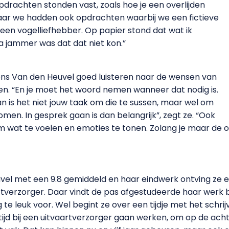
opdrachten stonden vast, zoals hoe je een overlijden
ar we hadden ook opdrachten waarbij we een fictieve
een vogelliefhebber. Op papier stond dat wat ik
a jammer was dat dat niet kon.”
ens Van den Heuvel goed luisteren naar de wensen van
n. “En je moet het woord nemen wanneer dat nodig is.
Dan is het niet jouw taak om die te sussen, maar wel om
omen. In gesprek gaan is dan belangrijk”, zegt ze. “Ook
 om wat te voelen en emoties te tonen. Zolang je maar de or
el met een 9.8 gemiddeld en haar eindwerk ontving ze ee
artverzorger. Daar vindt de pas afgestudeerde haar werk b
 leuk voor. Wel begint ze over een tijdje met het schri
eeltijd bij een uitvaartverzorger gaan werken, om op de a