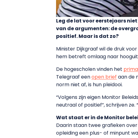
Leg de lat voor eerstejaars nie
van de argumenten: de overgro
positief. Maar is dat zo?
Minister Dijkgraaf wil de druk vo
hem betreft omlaag naar hooguit 3
De hogescholen vinden het
prima
Telegraaf een
open brief
aan de m
norm niet af, is hun pleidooi.
“Volgens zijn eigen Monitor Bele
neutraal of positief”, schrijven z
Wat staat er in de Monitor be
Daarin staan twee grafieken over 
opleiding een plus- of minpunt w