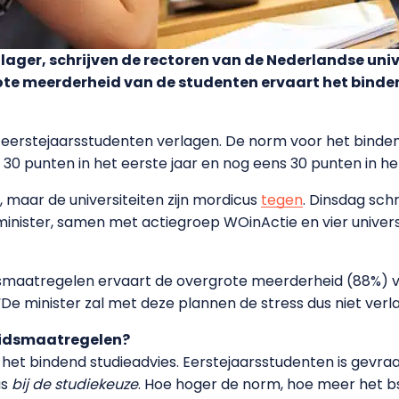
t lager, schrijven de rectoren van de Nederlandse univ
te meerderheid van de studenten ervaart het binden
or eerstejaarsstudenten verlagen. De norm voor het binde
0 punten in het eerste jaar en nog eens 30 punten in he
, maar de universiteiten zijn mordicus
tegen
. Dinsdag sch
inister, samen met actiegroep WOinActie en vier univer
idsmaatregelen ervaart de overgrote meerderheid (88%) v
e. “De minister zal met deze plannen de stress dus niet ver
leidsmaatregelen?
het bindend studieadvies. Eerstejaarsstudenten is gevra
as
bij de studiekeuze
. Hoe hoger de norm, hoe meer het bs