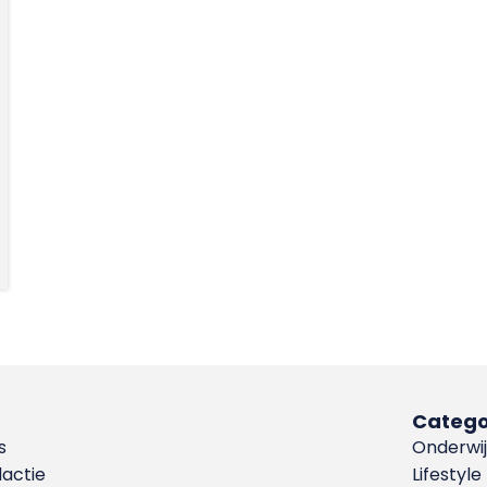
Catego
s
Onderwij
dactie
Lifestyle