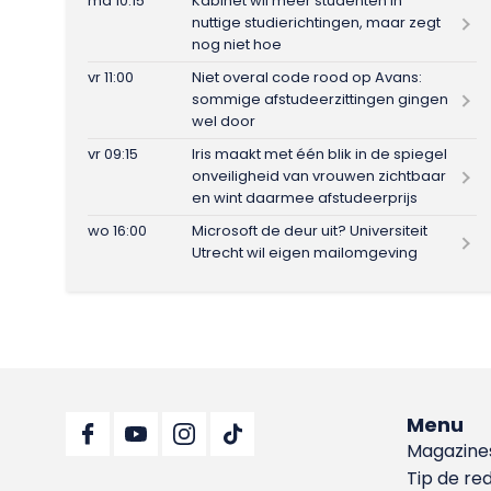
ma 10:15
Kabinet wil meer studenten in
nuttige studierichtingen, maar zegt
nog niet hoe
vr 11:00
Niet overal code rood op Avans:
sommige afstudeerzittingen gingen
wel door
vr 09:15
Iris maakt met één blik in de spiegel
onveiligheid van vrouwen zichtbaar
en wint daarmee afstudeerprijs
wo 16:00
Microsoft de deur uit? Universiteit
Utrecht wil eigen mailomgeving
Menu
Magazine
Tip de re