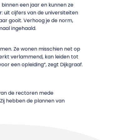
dat binnen een jaar en kunnen ze
it cijfers van de universiteiten
aar gooit. Verhoog je de norm,
aal ingehaald.
 komen. Ze wonen misschien net op
werkt verlammend, kan leiden tot
oor een opleiding”, zegt Dijkgraaf.
f van de rectoren mede
 Zij hebben de plannen van