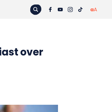
a
A
iast over