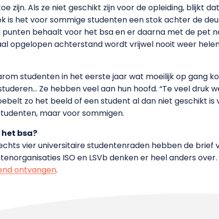
e zijn. Als ze niet geschikt zijn voor de opleiding, blijkt 
k is het voor sommige studenten een stok achter de deur: u
g punten behaalt voor het bsa en er daarna met de pet n
l opgelopen achterstand wordt vrijwel nooit weer helem
aarom studenten in het eerste jaar wat moeilijk op gang
 studeren… Ze hebben veel aan hun hoofd. “Te veel druk 
ebelt zo het beeld of een student al dan niet geschikt is v
le studenten, maar voor sommigen.
 het bsa?
 Slechts vier universitaire studentenraden hebben de brie
ntenorganisaties ISO en LSVb denken er heel anders over.
hend ontvangen
.