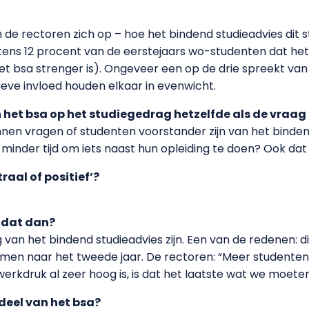
 de rectoren zich op – hoe het bindend studieadvies dit 
tens 12 procent van de eerstejaars wo-studenten dat het
et bsa strenger is). Ongeveer een op de drie spreekt van e
tieve invloed houden elkaar in evenwicht.
 het bsa op het studiegedrag hetzelfde als de vraag 
nnen vragen of studenten voorstander zijn van het bindend
inder tijd om iets naast hun opleiding te doen? Ook dat 
raal of positief’?
 dat dan?
an het bindend studieadvies zijn. Een van de redenen: di
men naar het tweede jaar. De rectoren: “Meer studente
erkdruk al zeer hoog is, is dat het laatste wat we moeten 
deel van het bsa?