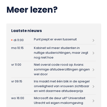
Meer lezen?
Laatste nieuws
Punt piept er even tussenuit
di 11:00
ma 10:15
Kabinet wil meer studenten in
nuttige studierichtingen, maar zegt
nog niet hoe
vr 11:00
Niet overal code rood op Avans:
sommige afstudeerzittingen gingen
wel door
vr 09:15
Iris maakt met één blik in de spiegel
onveiligheid van vrouwen zichtbaar
en wint daarmee afstudeerprijs
wo 16:00
Microsoft de deur uit? Universiteit
Utrecht wil eigen mailomgeving