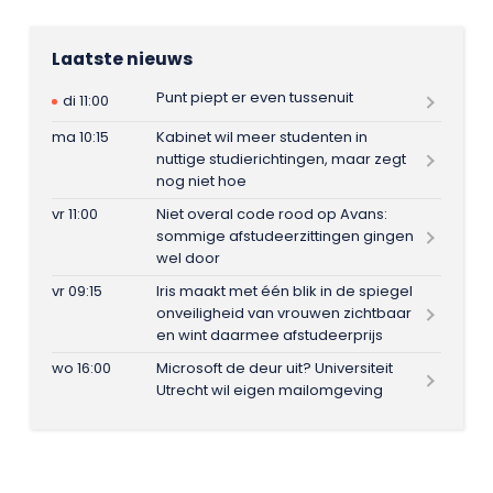
Laatste nieuws
Punt piept er even tussenuit
di 11:00
ma 10:15
Kabinet wil meer studenten in
nuttige studierichtingen, maar zegt
nog niet hoe
vr 11:00
Niet overal code rood op Avans:
sommige afstudeerzittingen gingen
wel door
vr 09:15
Iris maakt met één blik in de spiegel
onveiligheid van vrouwen zichtbaar
en wint daarmee afstudeerprijs
wo 16:00
Microsoft de deur uit? Universiteit
Utrecht wil eigen mailomgeving