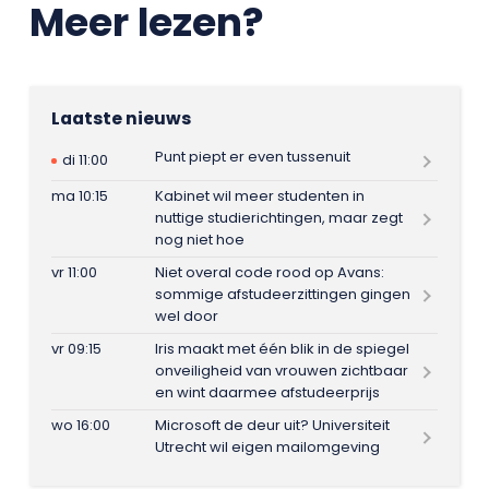
Meer lezen?
Laatste nieuws
Punt piept er even tussenuit
di 11:00
ma 10:15
Kabinet wil meer studenten in
nuttige studierichtingen, maar zegt
nog niet hoe
vr 11:00
Niet overal code rood op Avans:
sommige afstudeerzittingen gingen
wel door
vr 09:15
Iris maakt met één blik in de spiegel
onveiligheid van vrouwen zichtbaar
en wint daarmee afstudeerprijs
wo 16:00
Microsoft de deur uit? Universiteit
Utrecht wil eigen mailomgeving