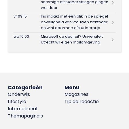
sommige afstudeerzittingen gingen
wel door
vr 09:15
Iris maakt met één blik in de spiegel
onveiligheid van vrouwen zichtbaar
en wint daarmee afstudeerprijs
wo 16:00
Microsoft de deur uit? Universiteit
Utrecht wil eigen mailomgeving
Categorieën
Menu
Onderwijs
Magazines
Lifestyle
Tip de redactie
International
Themapagina’s