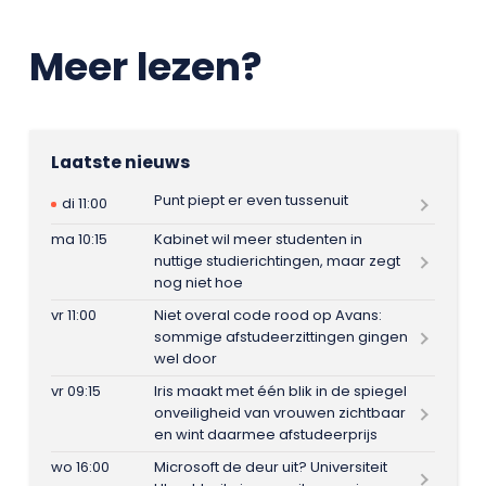
Meer lezen?
Laatste nieuws
Punt piept er even tussenuit
di 11:00
ma 10:15
Kabinet wil meer studenten in
nuttige studierichtingen, maar zegt
nog niet hoe
vr 11:00
Niet overal code rood op Avans:
sommige afstudeerzittingen gingen
wel door
vr 09:15
Iris maakt met één blik in de spiegel
onveiligheid van vrouwen zichtbaar
en wint daarmee afstudeerprijs
wo 16:00
Microsoft de deur uit? Universiteit