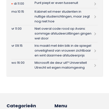
Punt piept er even tussenuit
di 11:00
ma 10:15
Kabinet wil meer studenten in
nuttige studierichtingen, maar zegt
nog niet hoe
vr 11:00
Niet overal code rood op Avans:
sommige afstudeerzittingen gingen
wel door
vr 09:15
Iris maakt met één blik in de spiegel
onveiligheid van vrouwen zichtbaar
en wint daarmee afstudeerprijs
wo 16:00
Microsoft de deur uit? Universiteit
Utrecht wil eigen mailomgeving
Categorieën
Menu