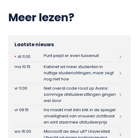
Meer lezen?
Laatste nieuws
Punt piept er even tussenuit
di 11:00
ma 10:15
Kabinet wil meer studenten in
nuttige studierichtingen, maar zegt
nog niet hoe
vr 11:00
Niet overal code rood op Avans:
sommige afstudeerzittingen gingen
wel door
vr 09:15
Iris maakt met één blik in de spiegel
onveiligheid van vrouwen zichtbaar
en wint daarmee afstudeerprijs
wo 16:00
Microsoft de deur uit? Universiteit
Utrecht wil eigen mailomgeving