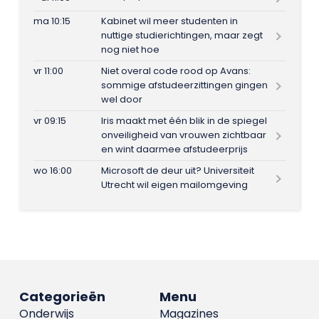
ma 10:15
Kabinet wil meer studenten in
nuttige studierichtingen, maar zegt
nog niet hoe
vr 11:00
Niet overal code rood op Avans:
sommige afstudeerzittingen gingen
wel door
vr 09:15
Iris maakt met één blik in de spiegel
onveiligheid van vrouwen zichtbaar
en wint daarmee afstudeerprijs
wo 16:00
Microsoft de deur uit? Universiteit
Utrecht wil eigen mailomgeving
Categorieën
Menu
Onderwijs
Magazines