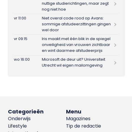
nuttige studierichtingen, maar zegt
nog niet hoe
vr 11:00
Niet overal code rood op Avans:
sommige afstudeerzittingen gingen
wel door
vr 09:15
Iris maakt met één blik in de spiegel
onveiligheid van vrouwen zichtbaar
en wint daarmee afstudeerprijs
wo 16:00
Microsoft de deur uit? Universiteit
Utrecht wil eigen mailomgeving
Categorieën
Menu
Onderwijs
Magazines
Lifestyle
Tip de redactie