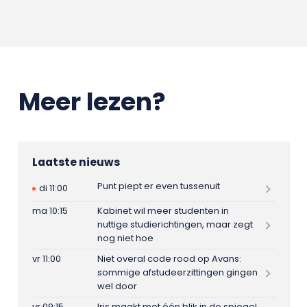
Meer lezen?
Laatste nieuws
Punt piept er even tussenuit
di 11:00
ma 10:15
Kabinet wil meer studenten in
nuttige studierichtingen, maar zegt
nog niet hoe
vr 11:00
Niet overal code rood op Avans:
sommige afstudeerzittingen gingen
wel door
vr 09:15
Iris maakt met één blik in de spiegel